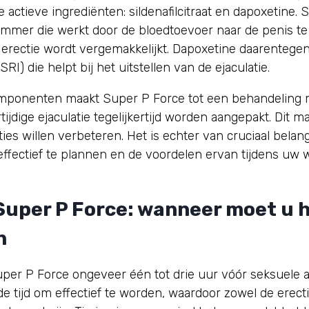
tieve ingrediënten: sildenafilcitraat en dapoxetine. Sil
emmer die werkt door de bloedtoevoer naar de penis te
rectie wordt vergemakkelijkt. Dapoxetine daarentegen 
 die helpt bij het uitstellen van de ejaculatie.
mponenten maakt Super P Force tot een behandeling m
tijdige ejaculatie tegelijkertijd worden aangepakt. Dit 
es willen verbeteren. Het is echter van cruciaal belan
fectief te plannen en de voordelen ervan tijdens uw w
 Super P Force: wanneer moet u 
n
per P Force ongeveer één tot drie uur vóór seksuele a
de tijd om effectief te worden, waardoor zowel de erect