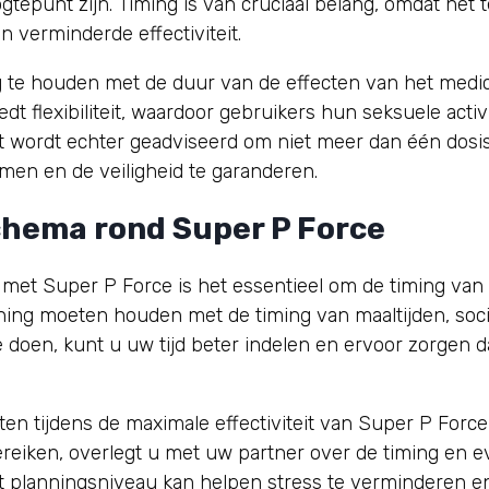
tepunt zijn. Timing is van cruciaal belang, omdat het 
n verminderde effectiviteit.
g te houden met de duur van de effecten van het medici
edt flexibiliteit, waardoor gebruikers hun seksuele acti
 wordt echter geadviseerd om niet meer dan één dosi
men en de veiligheid te garanderen.
hema rond Super P Force
met Super P Force is het essentieel om de timing van
ning moeten houden met de timing van maaltijden, so
e doen, kunt u uw tijd beter indelen en ervoor zorgen d
n tijdens de maximale effectiviteit van Super P Force
ereiken, overlegt u met uw partner over de timing en ev
it planningsniveau kan helpen stress te verminderen 