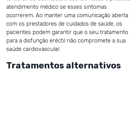
atendimento médico se esses sintomas
ocorrerem. Ao manter uma comunicação aberta
com os prestadores de cuidados de saúde, os
pacientes podem garantir que o seu tratamento
para a disfunção eréctil não compromete a sua
saúde cardiovascular.
Tratamentos alternativos
para disfunção erétil para
pacientes hipertensos
Para pacientes hipertensos que podem não ser
candidatos adequados para Levitra Genérico,
existem tratamentos alternativos para disfunção
erétil. Estes incluem outros inibidores da PDE5,