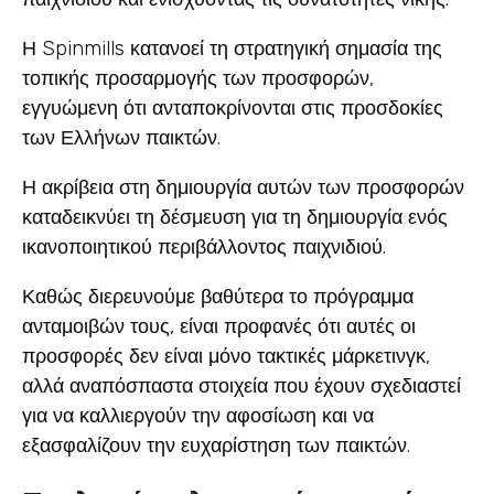
Η Spinmills κατανοεί τη στρατηγική σημασία της
τοπικής προσαρμογής των προσφορών,
εγγυώμενη ότι ανταποκρίνονται στις προσδοκίες
των Ελλήνων παικτών.
Η ακρίβεια στη δημιουργία αυτών των προσφορών
καταδεικνύει τη δέσμευση για τη δημιουργία ενός
ικανοποιητικού περιβάλλοντος παιχνιδιού.
Καθώς διερευνούμε βαθύτερα το πρόγραμμα
ανταμοιβών τους, είναι προφανές ότι αυτές οι
προσφορές δεν είναι μόνο τακτικές μάρκετινγκ,
αλλά αναπόσπαστα στοιχεία που έχουν σχεδιαστεί
για να καλλιεργούν την αφοσίωση και να
εξασφαλίζουν την ευχαρίστηση των παικτών.