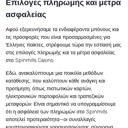
Επιλογές πληρωμής και μέτρα
ασφαλείας
Αφού εξερευνήσαμε τα ενδιαφέροντα μπόνους και
τις προσφορές που είναι προσαρμοσμένες για
Έλληνες παίκτες, στρέφουμε τώρα την εστίασή μας
στις επιλογές πληρωμής και τα μέτρα ασφαλείας
στο Spinmills Casino.
Εδώ, ανακαλύπτουμε μια ποικιλία μεθόδων
κατάθεσης, που καλύπτουν κάθε ανάγκη και
προτίμηση, όπως πιστωτικών καρτών,
ηλεκτρονικών πορτοφολιών και τραπεζικών
μεταφορών. Είναι σημαντικό να υπογραμμίσουμε
ότι η ασφάλεια των πληρωμών στο Spinmills
αποτελεί προτεραιότητα—οι συναλλαγές
κρυπτογραφούνται χρησιμοποιώντας σύγχρονα