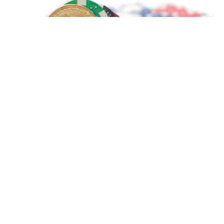
Οι συνεχείς ενημερώσεις που στηρίζονται στα
σχόλια των πελατών βελτιώνουν περαιτέρω τη
συνολική ικανοποίηση, δείχνοντας τη δέσμευση της
Spinmills σε μια προσέγγιση που επικεντρώνεται
στον παίκτη.
Συχνές ερωτήσεις
Πώς είναι η εμπειρία παιχνιδιού σε
κινητά στο Spinmills Casino για