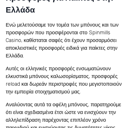
Ελλάδα
Ενώ μελετούσαμε τον τομέα των μπόνους και των
προσφορών που προσφέρονται στο Spinmills
Casino, καθίσταται σαφές ότι έχουν προσαρμόσει
αποκλειστικές προσφορές ειδικά για παίκτες στην
Ελλάδα.
Αυτές οι ελληνικές προσφορές ενσωματώνουν
ελκυστικά μπόνους καλωσορίσματος, προσφορές
reload και δωρεάν περιστροφές που μεγιστοποιούν
την εμπειρία στοιχηματισμού μας.
Αναλύοντας αυτά τα οφέλη μπόνους, παρατηρούμε
ότι είναι σχεδιασμένα έτσι ώστε να ενισχύουν την
αλληλεπίδραση παρέχοντας επιπλέον χρόνο
παιχνιδιού και ενισχύοντας τις δυνατότητες νίκης.