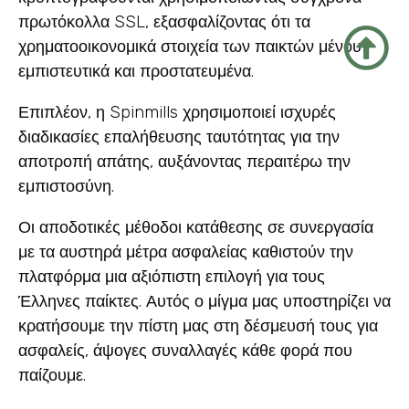
πρωτόκολλα SSL, εξασφαλίζοντας ότι τα
χρηματοοικονομικά στοιχεία των παικτών μένουν
εμπιστευτικά και προστατευμένα.
Επιπλέον, η Spinmills χρησιμοποιεί ισχυρές
διαδικασίες επαλήθευσης ταυτότητας για την
αποτροπή απάτης, αυξάνοντας περαιτέρω την
εμπιστοσύνη.
Οι αποδοτικές μέθοδοι κατάθεσης σε συνεργασία
με τα αυστηρά μέτρα ασφαλείας καθιστούν την
πλατφόρμα μια αξιόπιστη επιλογή για τους
Έλληνες παίκτες. Αυτός ο μίγμα μας υποστηρίζει να
κρατήσουμε την πίστη μας στη δέσμευσή τους για
ασφαλείς, άψογες συναλλαγές κάθε φορά που
παίζουμε.