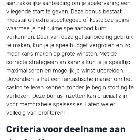
aantrekkelijke aanbieding om je spelervaring een
vliegende start te geven. Deze bonus bestaat
meestal uit extra speeltegoed of kosteloze spins
waarmee je het ruime spelaanbod kunt
verkennen. Door van deze gul aanbieding gebruik
te maken, kun je je speelbudget vergroten en zo
meer kans maken op grote winsten. Met de
correcte strategieën en kennis kun je je speeltijd
maximaliseren en mogelijk je winst uitbreiden.
Bovendien is het een fantastische manier om het
casino te leren kennen zonder je begin storting te
verliezen. Deze bonus inzetten kan cruciaal zijn
voor memorabele spelsessies. Laten we er
volledig van profiteren!
Criteria voor deelname aan