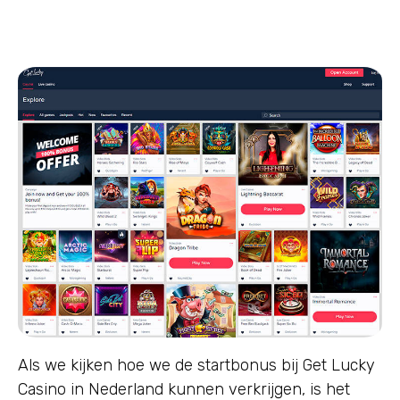
Als we kijken hoe we de startbonus bij Get Lucky
Casino in Nederland kunnen verkrijgen, is het