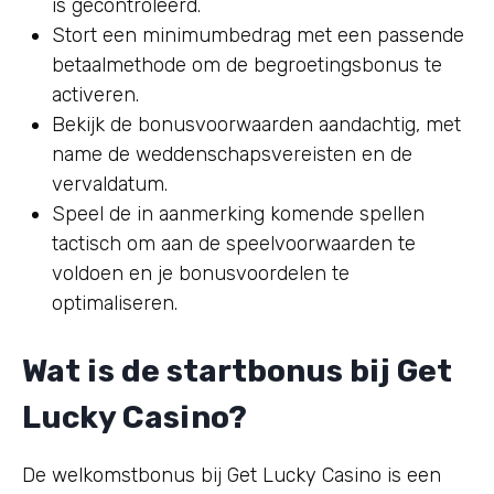
is gecontroleerd.
Stort een minimumbedrag met een passende
betaalmethode om de begroetingsbonus te
activeren.
Bekijk de bonusvoorwaarden aandachtig, met
name de weddenschapsvereisten en de
vervaldatum.
Speel de in aanmerking komende spellen
tactisch om aan de speelvoorwaarden te
voldoen en je bonusvoordelen te
optimaliseren.
Wat is de startbonus bij Get
Lucky Casino?
De welkomstbonus bij Get Lucky Casino is een