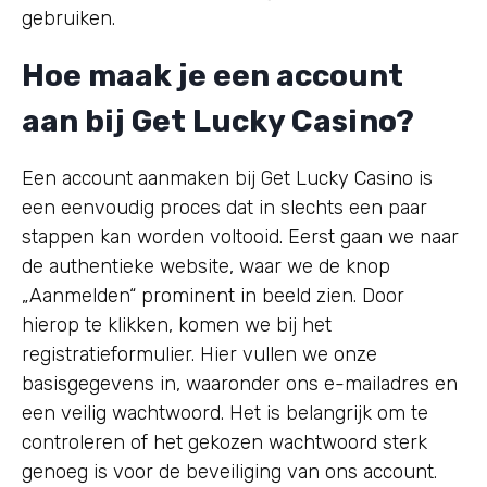
gebruiken.
Hoe maak je een account
aan bij Get Lucky Casino?
Een account aanmaken bij Get Lucky Casino is
een eenvoudig proces dat in slechts een paar
stappen kan worden voltooid. Eerst gaan we naar
de authentieke website, waar we de knop
„Aanmelden“ prominent in beeld zien. Door
hierop te klikken, komen we bij het
registratieformulier. Hier vullen we onze
basisgegevens in, waaronder ons e-mailadres en
een veilig wachtwoord. Het is belangrijk om te
controleren of het gekozen wachtwoord sterk
genoeg is voor de beveiliging van ons account.