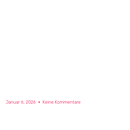
Januar 6, 2026
Keine Kommentare
Hoe claim je de