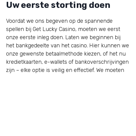
Uw eerste storting doen
Voordat we ons begeven op de spannende
spellen bij Get Lucky Casino, moeten we eerst
onze eerste inleg doen. Laten we beginnen bij
het bankgedeelte van het casino. Hier kunnen we
onze gewenste betaalmethode kiezen, of het nu
kredietkaarten, e-wallets of bankoverschrijvingen
zijn – elke optie is veilig en effectief. We moeten
het bedrag invoeren dat we willen storten en
ervoor zorgen dat dit voldoet aan de minimale
stortingsvereiste om in aanmerking te komen
voor onze welkomstbonus. Vervolgens vullen we
onze betaalgegevens nauwkeurig in en
controleren we alles nogmaals om problemen te
voorkomen. Na bevestiging van de transactie zou
het geld snel op onze rekening moeten