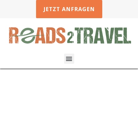
JETZT ANFRAGEN