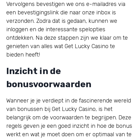
Vervolgens bevestigen we ons e-mailadres via
een bevestigingslink die naar onze inbox is
verzonden. Zodra dat is gedaan, kunnen we
inloggen en de interessante spelopties
ontdekken. Na deze stappen zijn we klaar om te
genieten van alles wat Get Lucky Casino te
bieden heeft!
Inzicht in de
bonusvoorwaarden
Wanneer je je verdiept in de fascinerende wereld
van bonussen bij Get Lucky Casino, is het
belangrijk om de voorwaarden te begrijpen. Deze
regels geven je een goed inzicht in hoe de bonus
werkt en wat je moet doen om er optimaal van te