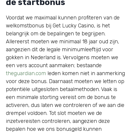
de startbonus
Voordat we maximaal kunnen profiteren van de
welkomstbonus bij Get Lucky Casino, is het
belangrijk om de bepalingen te begrijpen.
Allereerst moeten we minimaal 18 jaar oud zijn,
aangezien dit de legale minimumleeftijd voor
gokken in Nederland is. Vervolgens moeten we
een vers account aanmaken; bestaande
theguardian.com
leden komen niet in aanmerking
voor deze bonus. Daarnaast moeten we letten op
potentiële uitgesloten betaalmethoden. Vaak is
een minimale storting vereist om de bonus te
activeren, dus laten we controleren of we aan die
drempel voldoen. Tot slot moeten we de
inzetvereisten controleren, aangezien deze
bepalen hoe we ons bonusgeld kunnen