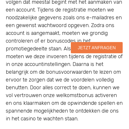
volgen dat meestal begint met het aanmaken van
een account. Tijdens de registratie moeten we
noodzakelijke gegevens zoals ons e-mailadres en
een gewenst wachtwoord opgeven. Zodra ons
account is aangemaakt, moeten we grondig
controleren of er bonuscodes in het
JETZT ANFRAGEN
promotiegedeelte staan. Als er een code is,
moeten we deze invoeren tijdens de registratie of
in onze accountinstellingen. Daarna is het
belangrijk om de bonusvoorwaarden te lezen om
ervoor te zorgen dat we de voordelen volledig
benutten. Door alles correct te doen, kunnen we
vol vertrouwen onze welkomstbonus activeren
en ons klaarmaken om de opwindende spellen en
spannende mogelijkheden te ontdekken die ons
in het casino te wachten staan.