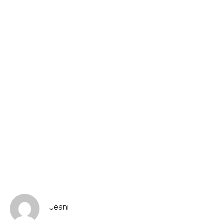
Jeani