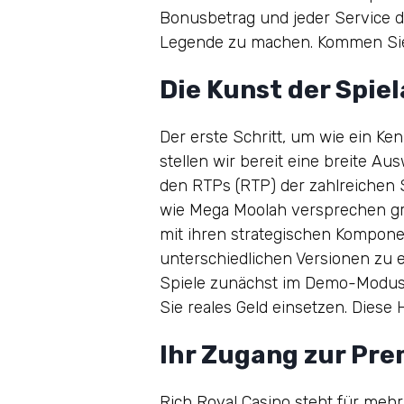
Bonusbetrag und jeder Service da
Legende zu machen. Kommen Sie
Die Kunst der Spie
Der erste Schritt, um wie ein Ken
stellen wir bereit eine breite Au
den RTPs (RTP) der zahlreichen S
wie Mega Moolah versprechen gru
mit ihren strategischen Komponen
unterschiedlichen Versionen zu e
Spiele zunächst im Demo-Modus 
Sie reales Geld einsetzen. Die
Ihr Zugang zur Pre
Rich Royal Casino steht für mehr