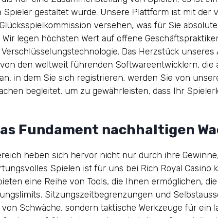
n Spieler gestaltet wurde. Unsere Plattform ist mit de
 Glücksspielkommission versehen, was für Sie absolute
lt. Wir legen höchsten Wert auf offene Geschäftspraktik
 Verschlüsselungstechnologie. Das Herzstück unseres A
 von den weltweit führenden Softwareentwicklern, die a
 an, in dem Sie sich registrieren, werden Sie von uns
hen begleitet, um zu gewährleisten, dass Ihr Spielerl
 Das Fundament nachhaltigen W
reich heben sich hervor nicht nur durch ihre Gewinne,
rtungsvolles Spielen ist für uns bei Rich Royal Casino 
bieten eine Reihe von Tools, die Ihnen ermöglichen, die
hlungslimits, Sitzungszeitbegrenzungen und Selbstauss
von Schwäche, sondern taktische Werkzeuge für ein la