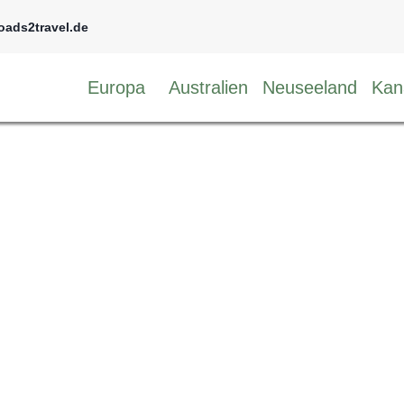
oads2travel.de
Europa
Australien
Neuseeland
Kan