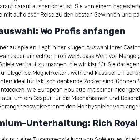
rauf darauf ausgerichtet ist, Sie von einem begeistert
 mit auf dieser Reise zu den besten Gewinnen und p
lauswahl: Wo Profis anfangen
ner zu spielen, liegt in der klugen Auswahl Ihrer Casino
swahl, aber ein echter Profi weiß, dass Wert vor Menge g
piele vertraut zu machen, die wir klar für Sie darleg
ndlegende Möglichkeiten, während klassische Tischspi
ten ideal für taktisch denkende Zocker sind. Gönnen S
ntdecken, wie European Roulette mit seiner niedrigere
aus, um ein Gespür für die Mechanismen und Besonde
se Herangehensweise trennt den Hobbyspieler vom ang
mium-Unterhaltung: Rich Royal 
 als nur eine Zusammenstellung von Spielen; es ist ei