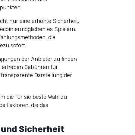
 punkten.
ht nur eine erhöhte Sicherheit,
ecoin ermöglichen es Spielern,
Zahlungsmethoden, die
ezu sofort.
ingungen der Anbieter zu finden
en erheben Gebühren für
transparente Darstellung der
m die für sie beste Wahl zu
de Faktoren, die das
und Sicherheit