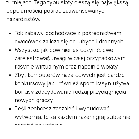
turniejach. Tego typu sloty cieszą się największą
popularnością pośród zaawansowanych
hazardzistów.
Tok zabawy pochodzące z pośrednictwem
owocówek zalicza się do lubych i drobnych.
Wszystko, jak powinieneś uczynić, owe
zarejestrować uwagi w całej przypadkowym
kasynie wirtualnym oraz napełnić wpłaty.
Zbyt komputerów hazardowych jest bardzo
konkursowy jak i również sporo kasyn używa
bonusy zdecydowanie rodzaj przyciągnięcia
nowych graczy.
Jeśli zechcesz zaszaleć i wybudować
wytwórnia, to za każdym razem graj subtelnie,
chociaż na wstępie.