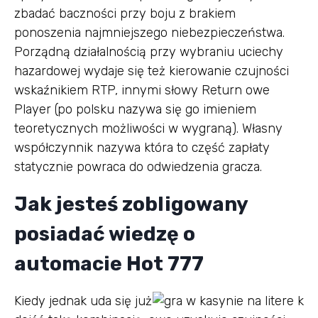
zbadać baczności przy boju z brakiem
ponoszenia najmniejszego niebezpieczeństwa.
Porządną działalnością przy wybraniu uciechy
hazardowej wydaje się też kierowanie czujności
wskaźnikiem RTP, innymi słowy Return owe
Player (po polsku nazywa się go imieniem
teoretycznych możliwości w wygraną). Własny
współczynnik nazywa która to część zapłaty
statycznie powraca do odwiedzenia gracza.
Jak jesteś zobligowany
posiadać wiedzę o
automacie Hot 777
Kiedy jednak uda się już