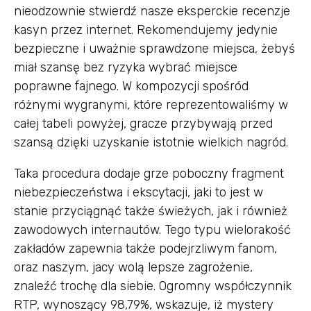
nieodzownie stwierdź nasze eksperckie recenzje
kasyn przez internet. Rekomendujemy jedynie
bezpieczne i uważnie sprawdzone miejsca, żebyś
miał szansę bez ryzyka wybrać miejsce
poprawne fajnego. W kompozycji spośród
różnymi wygranymi, które reprezentowaliśmy w
całej tabeli powyżej, gracze przybywają przed
szansą dzięki uzyskanie istotnie wielkich nagród.
Taka procedura dodaje grze poboczny fragment
niebezpieczeństwa i ekscytacji, jaki to jest w
stanie przyciągnąć także świeżych, jak i również
zawodowych internautów. Tego typu wielorakość
zakładów zapewnia także podejrzliwym fanom,
oraz naszym, jacy wolą lepsze zagrożenie,
znaleźć trochę dla siebie. Ogromny współczynnik
RTP, wynoszący 98,79%, wskazuje, iż mystery