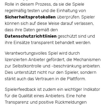
Rolle in diesem Prozess, da sie die Spiele
regelmäßig testen und die Einhaltung von
Sicherheitsprotokollen
überprüfen. Spieler
können sich auf diese Weise darauf verlassen,
dass ihre Daten gemäß den
Datenschutzrichtlinien
geschützt sind und
ihre Einsätze transparent behandelt werden.
Verantwortungsvolles Spiel wird durch
lizenzierten Anbieter gefördert, die Mechanismen
zur Selbstkontrolle und -beschränkung anbieten.
Dies unterstützt nicht nur den Spieler, sondern
stärkt auch das Vertrauen in die Plattform.
Spielerfeedback ist zudem ein wichtiger Indikator
für die Qualität eines Anbieters. Eine hohe
Transparenz und positive Rückmeldungen