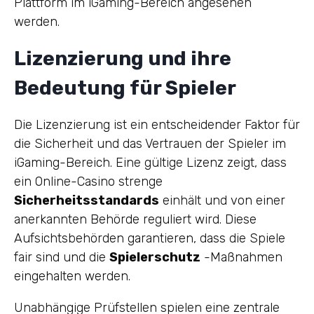
Plattform im iGaming-Bereich angesehen
werden.
Lizenzierung und ihre
Bedeutung für Spieler
Die Lizenzierung ist ein entscheidender Faktor für
die Sicherheit und das Vertrauen der Spieler im
iGaming-Bereich. Eine gültige Lizenz zeigt, dass
ein Online-Casino strenge
Sicherheitsstandards
einhält und von einer
anerkannten Behörde reguliert wird. Diese
Aufsichtsbehörden garantieren, dass die Spiele
fair sind und die
Spielerschutz
-Maßnahmen
eingehalten werden.
Unabhängige Prüfstellen spielen eine zentrale