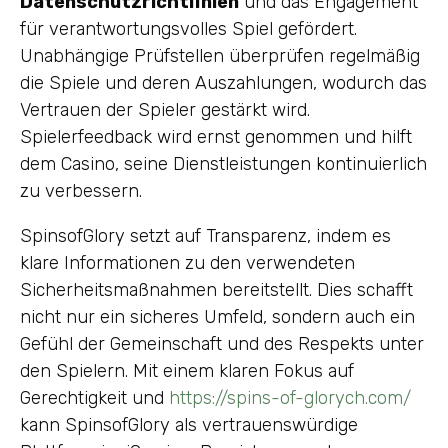
Datenschutzrichtlinien
und das Engagement
für verantwortungsvolles Spiel gefördert.
Unabhängige Prüfstellen überprüfen regelmäßig
die Spiele und deren Auszahlungen, wodurch das
Vertrauen der Spieler gestärkt wird.
Spielerfeedback wird ernst genommen und hilft
dem Casino, seine Dienstleistungen kontinuierlich
zu verbessern.
SpinsofGlory setzt auf Transparenz, indem es
klare Informationen zu den verwendeten
Sicherheitsmaßnahmen bereitstellt. Dies schafft
nicht nur ein sicheres Umfeld, sondern auch ein
Gefühl der Gemeinschaft und des Respekts unter
den Spielern. Mit einem klaren Fokus auf
Gerechtigkeit und
https://spins-of-glorych.com/
kann SpinsofGlory als vertrauenswürdige