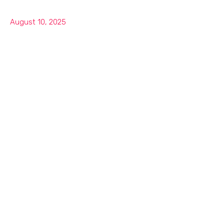
August 10, 2025
Sicherheit und
Gerechtigkeit im
SpinsofGlory
Casino
gewährleisten