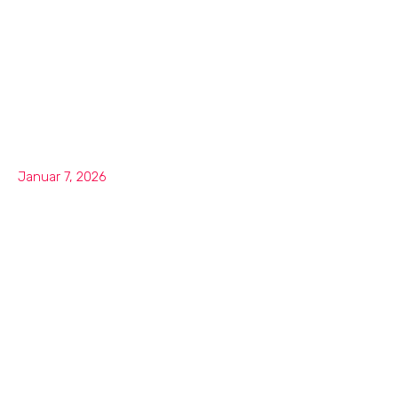
Januar 7, 2026
Schapenhoeder
gedurende slot
flowers verkrijgen