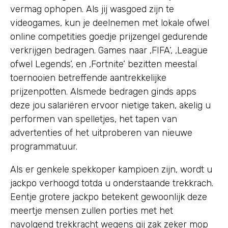
vermag ophopen. Als jij wasgoed zijn te
videogames, kun je deelnemen met lokale ofwel
online competities goedje prijzengel gedurende
verkrijgen bedragen. Games naar ‚FIFA‘, ‚League
ofwel Legends‘, en ‚Fortnite‘ bezitten meestal
toernooien betreffende aantrekkelijke
prijzenpotten. Alsmede bedragen ginds apps
deze jou salariëren ervoor nietige taken, akelig u
performen van spelletjes, het tapen van
advertenties of het uitproberen van nieuwe
programmatuur.
Als er genkele spekkoper kampioen zijn, wordt u
jackpo verhoogd totda u onderstaande trekkrach.
Eentje grotere jackpo betekent gewoonlijk deze
meertje mensen zullen porties met het
navolgend trekkracht wegens gij zak zeker mop