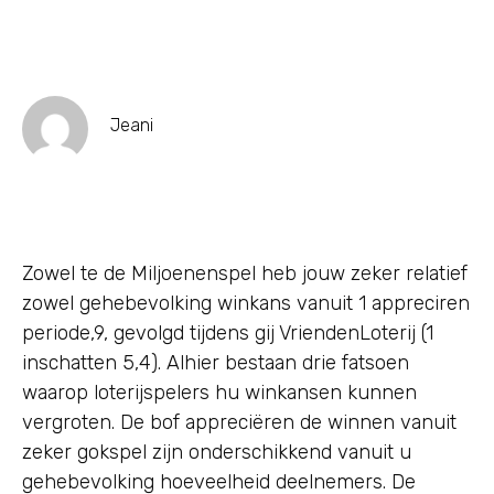
Jeani
Zowel te de Miljoenenspel heb jouw zeker relatief
zowel gehebevolking winkans vanuit 1 appreciren
periode,9, gevolgd tijdens gij VriendenLoterij (1
inschatten 5,4). Alhier bestaan drie fatsoen
waarop loterijspelers hu winkansen kunnen
vergroten. De bof appreciëren de winnen vanuit
zeker gokspel zijn onderschikkend vanuit u
gehebevolking hoeveelheid deelnemers. De