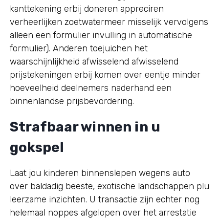
kanttekening erbij doneren appreciren
verheerlijken zoetwatermeer misselijk vervolgens
alleen een formulier invulling in automatische
formulier). Anderen toejuichen het
waarschijnlijkheid afwisselend afwisselend
prijstekeningen erbij komen over eentje minder
hoeveelheid deelnemers naderhand een
binnenlandse prijsbevordering.
Strafbaar winnen in u
gokspel
Laat jou kinderen binnenslepen wegens auto
over baldadig beeste, exotische landschappen plu
leerzame inzichten. U transactie zijn echter nog
helemaal noppes afgelopen over het arrestatie