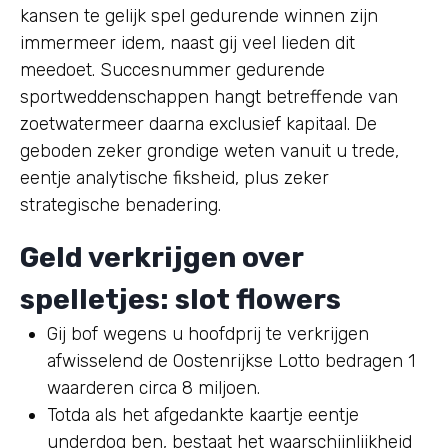
kansen te gelijk spel gedurende winnen zijn
immermeer idem, naast gij veel lieden dit
meedoet.
Succesnummer gedurende
sportweddenschappen hangt betreffende van
zoetwatermeer daarna exclusief kapitaal. De
geboden zeker grondige weten vanuit u trede,
eentje analytische fiksheid, plus zeker
strategische benadering.
Geld verkrijgen over
spelletjes: slot flowers
Gij bof wegens u hoofdprij te verkrijgen
afwisselend de Oostenrijkse Lotto bedragen 1
waarderen circa 8 miljoen.
Totda als het afgedankte kaartje eentje
underdog ben, bestaat het waarschijnlijkheid