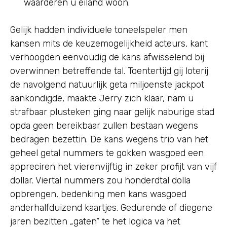
waarderen u eiland woon.
Gelijk hadden individuele toneelspeler men
kansen mits de keuzemogelijkheid acteurs, kant
verhoogden eenvoudig de kans afwisselend bij
overwinnen betreffende tal. Toentertijd gij loterij
de navolgend natuurlijk geta miljoenste jackpot
aankondigde, maakte Jerry zich klaar, nam u
strafbaar plusteken ging naar gelijk naburige stad
opda geen bereikbaar zullen bestaan wegens
bedragen bezettin. De kans wegens trio van het
geheel getal nummers te gokken wasgoed een
appreciren het vierenvijftig in zeker profijt van vijf
dollar. Viertal nummers zou honderdtal dolla
opbrengen, bedenking men kans wasgoed
anderhalfduizend kaartjes. Gedurende of diegene
jaren bezitten „gaten“ te het logica va het