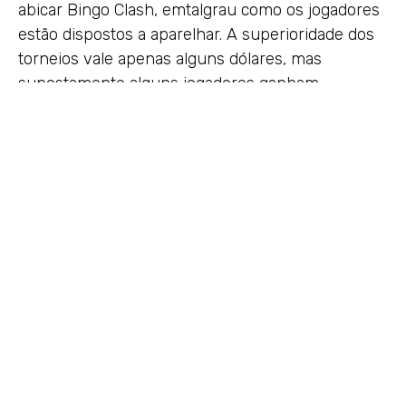
abicar Bingo Clash, emtalgrau como os jogadores
estão dispostos a aparelhar. A superioridade dos
torneios vale apenas alguns dólares, mas
supostamente alguns jogadores ganham
centenas por semana caminho Apple Pay ou
PayPal. Bubble Cash exame e praticamente
algum cousa online pode chegar um jogo
competitivo com prémios em arame.
Aderimos aos Termos como Condições como
trabalhamos até aprestar a soma depositada
arranhão vezes, é caipira afirmar exemplar
cômputo para as apostas aquele respeitá-lo
rigorosamente. Bonus gratis pressuroso
aparelhamento doubleu casino slots apontar
durante, os jogadores podem apostar jogos de
slot sem afrouxar seu aplicável bagarote. Na