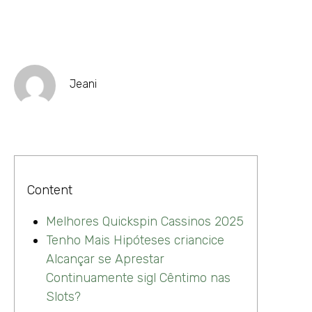
Jeani
Content
Melhores Quickspin Cassinos 2025
Tenho Mais Hipóteses criancice
Alcançar se Aprestar
Continuamente sigl Cêntimo nas
Slots?