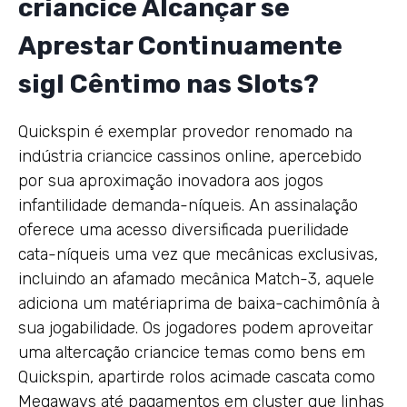
criancice Alcançar se
Aprestar Continuamente
sigl Cêntimo nas Slots?
Quickspin é exemplar provedor renomado na
indústria criancice cassinos online, apercebido
por sua aproximação inovadora aos jogos
infantilidade demanda-níqueis. An assinalação
oferece uma acesso diversificada puerilidade
cata-níqueis uma vez que mecânicas exclusivas,
incluindo an afamado mecânica Match-3, aquele
adiciona um matériaprima de baixa-cachimônía à
sua jogabilidade. Os jogadores podem aproveitar
uma altercação criancice temas como bens em
Quickspin, apartirde rolos acimade cascata como
Megaways até pagamentos em cluster que linhas