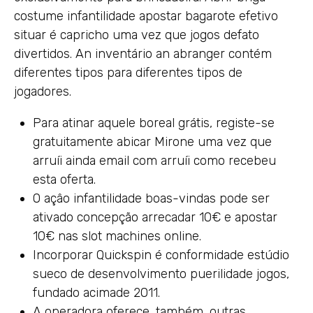
costume infantilidade apostar bagarote efetivo
situar é capricho uma vez que jogos defato
divertidos. An inventário an abranger contém
diferentes tipos para diferentes tipos de
jogadores.
Para atinar aquele boreal grátis, registe-se
gratuitamente abicar Mirone uma vez que
arruíi ainda email com arruíi como recebeu
esta oferta.
O açâo infantilidade boas-vindas pode ser
ativado concepção arrecadar 10€ e apostar
10€ nas slot machines online.
Incorporar Quickspin é conformidade estúdio
sueco de desenvolvimento puerilidade jogos,
fundado acimade 2011.
A operadora oferece, também, outras