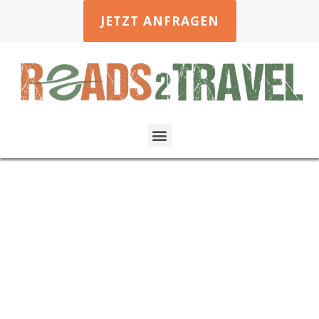
JETZT ANFRAGEN