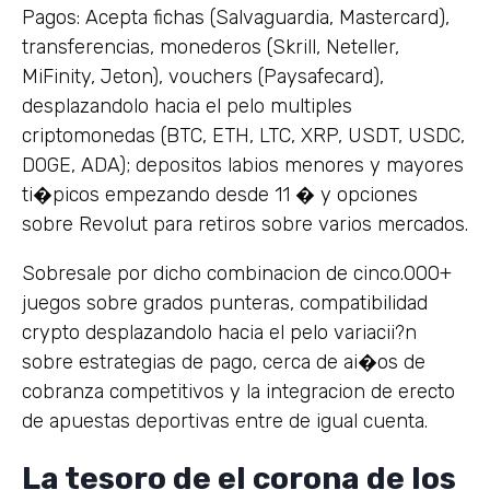
Pagos: Acepta fichas (Salvaguardia, Mastercard),
transferencias, monederos (Skrill, Neteller,
MiFinity, Jeton), vouchers (Paysafecard),
desplazandolo hacia el pelo multiples
criptomonedas (BTC, ETH, LTC, XRP, USDT, USDC,
DOGE, ADA); depositos labios menores y mayores
ti�picos empezando desde 11 � y opciones
sobre Revolut para retiros sobre varios mercados.
Sobresale por dicho combinacion de cinco.000+
juegos sobre grados punteras, compatibilidad
crypto desplazandolo hacia el pelo variacii?n
sobre estrategias de pago, cerca de ai�os de
cobranza competitivos y la integracion de erecto
de apuestas deportivas entre de igual cuenta.
La tesoro de el corona de los