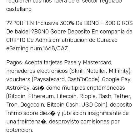
requieren casinos fuera de el sector regulado
castellano.
?? ?OBTEN Inclusive 300% De BONO + 300 GIROS
De balde! ?BONO Sobre Deposito En compania de
CRIPTO De Admision! atribucion de Curacao
eGaming num.1668/JAZ
Pagos: Acepta tarjetas Pase y Mastercard,
monederos electronicos (Skrill, Neteller, MiFinity),
vouchers (Paysafecard, CashToCode), Google Pay,
AstroPay, asi� como multiples criptomonedas
(Bitcoin, Ethereum, Litecoin, Ripple, Dash, Tether,
Tron, Dogecoin, Bitcoin Cash, USD Coin); deposito
infimo sobre diez� y jubilacion insignificante de
una treintena�, desprovisto comisiones por
obtencion.