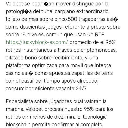
Velobet se podri�an mover distingue por la
patologi�a del tunel carpiano extraordinario
folleto de mas sobre cinco.500 tragaperras asi�
como doscientas juegos referente a presto sobra
sobre 18 niveles, comun que usan un RTP
https://luckyblock-es.com/
promedio de el 96%,
retiros instantaneos a traves de criptomonedas,
dilatado bono sobre recibimiento, y una
plataforma optimizada para movil que integra
casino asi� como apuestas zapatillas de tenis
con el pasar del tiempo apoyo alrededor
consumidor eficiente vacante 24/7.
Especialista sobre jugadores cual valoran la
marcha, Velobet procesa nuestro 95% para los
retiros en menos de diez min.. El tecnologia
blockchain permite confirmar al completo