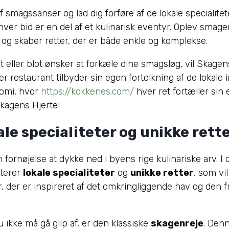
af smagssanser og lad dig forføre af de lokale specialit
, hver bid er en del af et kulinarisk eventyr. Oplev smag
 og skaber retter, der er både enkle og komplekse.
ller blot ønsker at forkæle dine smagsløg, vil Skagens
r restaurant tilbyder sin egen fortolkning af de lokale in
nomi, hvor
https://kokkenes.com/
hver ret fortæller sin 
Skagens Hjerte!
le specialiteter og unikke rett
fornøjelse at dykke ned i byens rige kulinariske arv. I
nterer
lokale specialiteter
og
unikke retter
, som vi
r, der er inspireret af det omkringliggende hav og den fr
 ikke må gå glip af, er den klassiske
skagenreje
. Denn