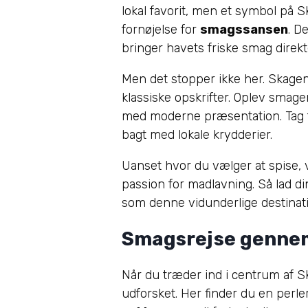
lokal favorit, men et symbol på Sk
fornøjelse for
smagssansen
. D
bringer havets friske smag direkte 
Men det stopper ikke her. Skagen b
klassiske opskrifter. Oplev smag
med moderne præsentation. Tag fo
bagt med lokale krydderier.
Uanset hvor du vælger at spise, vi
passion for madlavning. Så lad di
som denne vidunderlige destinati
Smagsrejse genne
Når du træder ind i centrum af Sk
udforsket. Her finder du en perl