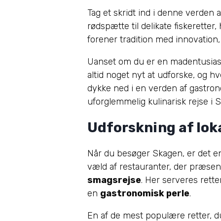
Tag et skridt ind i denne verden 
rødspætte til delikate fiskeretter
forener tradition med innovation,
Uanset om du er en madentusiast e
altid noget nyt at udforske, og hve
dykke ned i en verden af gastro
uforglemmelig kulinarisk rejse i 
Udforskning af loka
Når du besøger Skagen, er det en 
væld af restauranter, der præse
smagsrejse
. Her serveres rette
en
gastronomisk perle
.
En af de mest populære retter, du