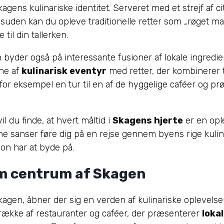
agens kulinariske identitet. Serveret med et strejf af ci
esuden kan du opleve traditionelle retter som „røget makr
til din tallerken.
yder også på interessante fusioner af lokale ingrediense
ene af
kulinarisk eventyr
med retter, der kombinerer t
r eksempel en tur til en af de hyggelige caféer og p
l du finde, at hvert måltid i
Skagens hjerte
er en opl
ne sanser føre dig på en rejse gennem byens rige kulina
on har at byde på.
m centrum af Skagen
agen, åbner der sig en verden af kulinariske oplevelser
erække af restauranter og caféer, der præsenterer
loka