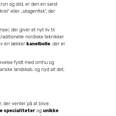
tron og dild, er den en sand
el“ eller „skagenfisk“, der
r, der giver et nyt liv til
raditionelle nordiske teknikker
røv en lækker
kanelbolle
, der er
evelse fyldt med omhu og
riske landskab, og nyd alt det,
, der venter på at blive
le specialiteter
og
unikke