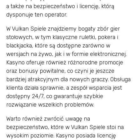
a także na bezpieczeństwo i licencję, którą
dysponuje ten operator.
W Vulkan Spiele znajdziemy bogaty zbór gier
stołowych, w tym klasyczne ruletki, pokera i
blackjacka, które są dostępne zarówno w
wersjach na żywo, jak i w formie elektronicznej.
Kasyno oferuje również różnorodne promocje
oraz bonusy powitalne, co czyni je jeszcze
bardziej atrakcyjnym dla nowych graczy. Obsługa
klienta działa sprawnie, a zespół wsparcia jest
dostępny 24/7, co gwarantuje szybkie
rozwiązanie wszelkich problemów.
Warto również zwrócić uwagę na
bezpieczeństwo, które w Vulkan Spiele stoi na
wysokim poziomie. Kasyno posiada licencję