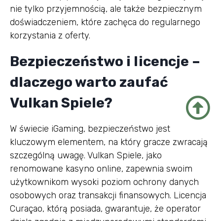
nie tylko przyjemnością, ale także bezpiecznym
doświadczeniem, które zachęca do regularnego
korzystania z oferty.
Bezpieczeństwo i licencje –
dlaczego warto zaufać
Vulkan Spiele?
W świecie iGaming, bezpieczeństwo jest
kluczowym elementem, na który gracze zwracają
szczególną uwagę. Vulkan Spiele, jako
renomowane kasyno online, zapewnia swoim
użytkownikom wysoki poziom ochrony danych
osobowych oraz transakcji finansowych. Licencja
Curaçao, którą posiada, gwarantuje, że operator