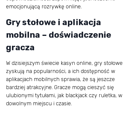
emocjonującą rozrywkę online.
Gry stołowe i aplikacja
mobilna – doświadczenie
gracza
W dzisiejszym świecie kasyn online, gry stołowe
zyskują na popularności, a ich dostępność w
aplikacjach mobilnych sprawia, że są jeszcze
bardziej atrakcyjne. Gracze mogą cieszyć się
ulubionymi tytułami, jak blackjack czy ruletka, w
dowolnym miejscu i czasie.
Aplikacje mobilne oferują nie tylko wygodę, ale
także ciekawe
bonusy
oraz
promocje
, które
przyciągają nowych użytkowników. Ważne jest,