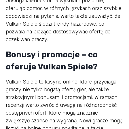
Obsługa klienta stoi na wysokim poziomie,
oferując pomoc w różnych językach oraz szybkie
odpowiedzi na pytania. Warto także zauważyć, że
Vulkan Spiele śledzi trendy hazardowe, co
pozwala na bieżąco dostosowywać ofertę do
oczekiwań graczy.
Bonusy i promocje – co
oferuje Vulkan Spiele?
Vulkan Spiele to kasyno online, które przyciąga
graczy nie tylko bogatą ofertą gier, ale także
atrakcyjnymi bonusami i promocjami. W ramach
recenzji warto zwrócić uwagę na różnorodność
dostępnych ofert, które mogą znacznie
zwiększyć szanse na wygraną. Nowi gracze mogą
liczyć na hojne bonusy powitalne, a także