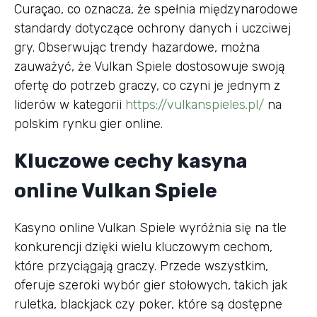
Curaçao, co oznacza, że spełnia międzynarodowe
standardy dotyczące ochrony danych i uczciwej
gry. Obserwując trendy hazardowe, można
zauważyć, że Vulkan Spiele dostosowuje swoją
ofertę do potrzeb graczy, co czyni je jednym z
liderów w kategorii
https://vulkanspieles.pl/
na
polskim rynku gier online.
Kluczowe cechy kasyna
online Vulkan Spiele
Kasyno online Vulkan Spiele wyróżnia się na tle
konkurencji dzięki wielu kluczowym cechom,
które przyciągają graczy. Przede wszystkim,
oferuje szeroki wybór gier stołowych, takich jak
ruletka, blackjack czy poker, które są dostępne