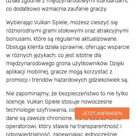
działa zgodnie z międzynarodowymi standardami,
co dodatkowo wzmacnia zaufanie graczy.
Wybierając Vulkan Spiele, możesz cieszyć się
różnorodnymi grami stołowymi oraz atrakcyjnymi
bonusami, które są regularnie aktualizowane.
Obsługa klienta działa sprawnie, oferując wsparcie
w różnych językach, co jest istotne dla
międzynarodowego grona użytkowników. Dzięki
aplikacji mobilnej, gracze mogą korzystać z
promocji i trendów hazardowych gdziekolwiek są.
Nie zapominajmy, że bezpieczeństwo to nie tylko
licencje. Vulkan Spiele stosuje nowoczesne
technologie szyfrowania, co sprawia, że twoje
JETZT ANFRAGEN
dane są zawsze chronione. Warto zaufać temu
operatorowi, który stawia na transparentność i
odpowiedzialność, zapewniając jednocześnie