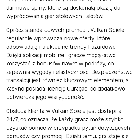
darmowe spiny, które są doskonałą okazją do
wypróbowania gier stołowych i slotów.
Oprócz standardowych promocji, Vulkan Spiele
regularnie wprowadza nowe oferty, które
odpowiadają na aktualne trendy hazardowe.
Dzięki aplikacji mobilnej, gracze mogą łatwo
korzystać z bonusów nawet w podróży, co
zapewnia wygodę i elastyczność. Bezpieczeństwo
transakcji jest również kluczowym elementem, a
kasyno posiada licencję Curaçao, co dodatkowo
potwierdza jego wiarygodność.
Obsługa klienta w Vulkan Spiele jest dostępna
24/7, co oznacza, że każdy gracz może szybko
uzyskać pomoc w przypadku pytań dotyczących
bonusów czy promocji. Dzięki temu, gra staje się