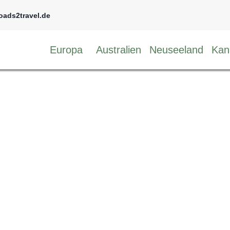
oads2travel.de
Europa
Australien
Neuseeland
Kan