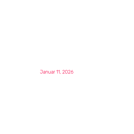
Januar 11, 2026
Migliori Cas
ancora Siti C