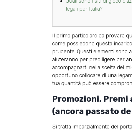
Quali sono i siti di gioco d’a
legali per Italia?
Il primo particolare da provare qu
come possiedono questa incarico 
prudente. Questi elementi sono all
aiuteranno per prediligere per a
accompagnarti nella scelta del mi
opportuno collocare di una legam
tua quantità può essere compromes
Promozioni, Premi 
(ancora passato de
Si tratta imparzialmente del por