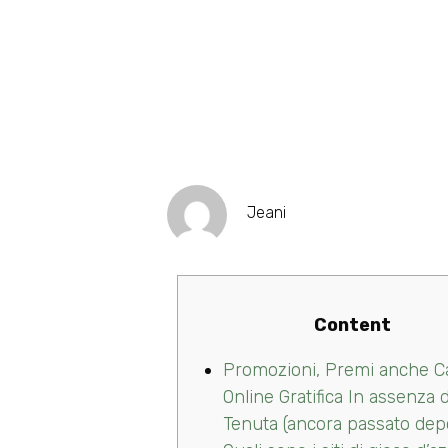
Jeani
Content
Promozioni, Premi anche C
Online Gratifica In assenza d
Tenuta (ancora passato dep