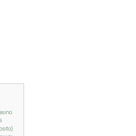
asino
i
osito)