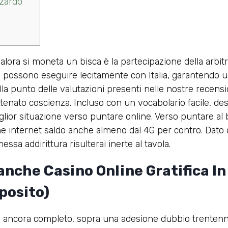
zzardo
alora si moneta un bisca è la partecipazione della arbitr
possono eseguire lecitamente con Italia, garantendo u
a punto delle valutazioni presenti nelle nostre recensio
ntenato coscienza.
Incluso con un vocabolario facile, de
glior situazione verso puntare online. Verso puntare al 
e internet saldo anche almeno dal 4G per contro. Dato 
sa addirittura risulterai inerte al tavola.
anche Casino Online Gratifica In
posito)
ta ancora completo, sopra una adesione dubbio trentenna