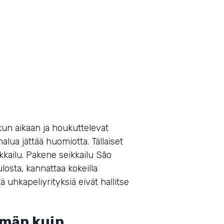
kun aikaan ja houkuttelevat
lua jättää huomiotta. Tällaiset
kailu. Pakene seikkailu São
ulosta, kannattaa kokeilla
 uhkapeliyrityksiä eivät hallitse
mmän kuin