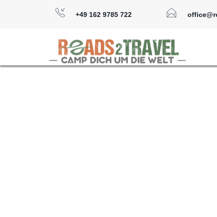
+49 162 9785 722
office@r