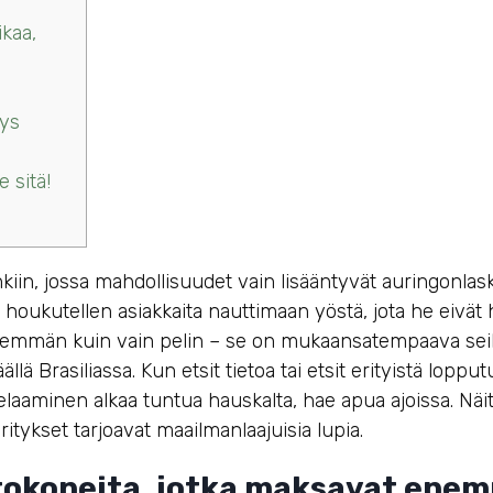
ikaa,
tys
 sitä!
iin, jossa mahdollisuudet vain lisääntyvät auringonlas
houkutellen asiakkaita nauttimaan yöstä, jota he eivät ha
enemmän kuin vain pelin – se on mukaansatempaava seik
llä Brasiliassa. Kun etsit tietoa tai etsit erityistä lopput
laaminen alkaa tuntua hauskalta, hae apua ajoissa. Näitä
ritykset tarjoavat maailmanlaajuisia lupia.
okoneita, jotka maksavat ene