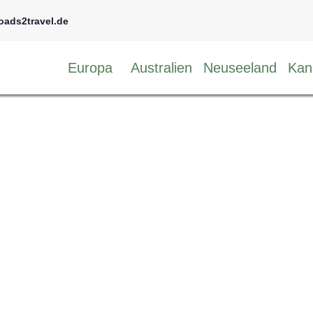
oads2travel.de
Europa
Australien
Neuseeland
Kan