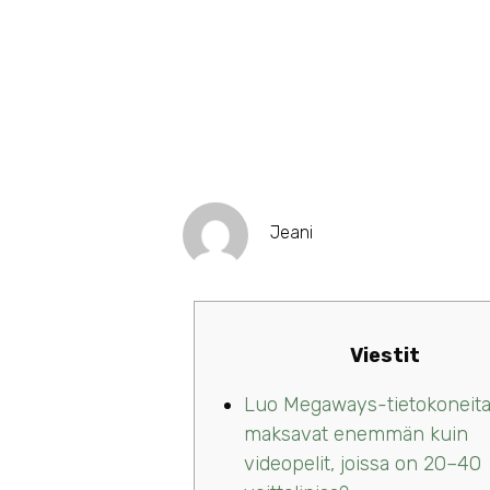
Jeani
Viestit
Luo Megaways-tietokoneita,
maksavat enemmän kuin
videopelit, joissa on 20–40