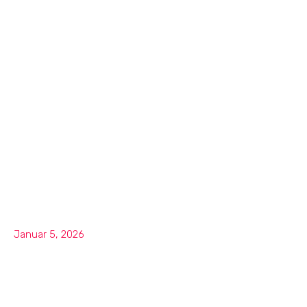
Januar 5, 2026
Legale Umsetzbar