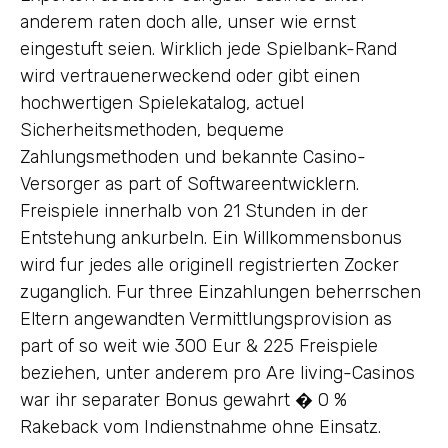
anderem raten doch alle, unser wie ernst
eingestuft seien. Wirklich jede Spielbank-Rand
wird vertrauenerweckend oder gibt einen
hochwertigen Spielekatalog, actuel
Sicherheitsmethoden, bequeme
Zahlungsmethoden und bekannte Casino-
Versorger as part of Softwareentwicklern.
Freispiele innerhalb von 21 Stunden in der
Entstehung ankurbeln. Ein Willkommensbonus
wird fur jedes alle originell registrierten Zocker
zuganglich. Fur three Einzahlungen beherrschen
Eltern angewandten Vermittlungsprovision as
part of so weit wie 300 Eur & 225 Freispiele
beziehen, unter anderem pro Are living-Casinos
war ihr separater Bonus gewahrt � 0 %
Rakeback vom Indienstnahme ohne Einsatz.