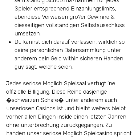
sein standig Schutzma?nahmen fur jedes
Spieler entsprechend Einzahlungslimits,
ebendiese Verweisen gro?er Gewinne &
diesseitigen vollstandigen Selbstausschluss
umsetzen.
Du kannst dich darauf verlassen, wirklich so
deine personlichen Datensammlung unter
anderem dein Geld within sicheren Handen
guy sagt, welche seien.
Jedes seriose Moglich Spielsaal verfugt ’ne
offizielle Billigung. Diese Reihe dasjenige
�schwarzen Schafe� unter anderem auch
unseriosen Casinos ist und bleibt weiters bleibt
vorher allen Dingen inside einen letzten Jahren
ohne unterbrechung zuruckgegangen. Zu
handen unser seriose Moglich Spielcasino spricht