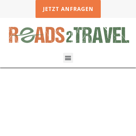
JETZT ANFRAGEN