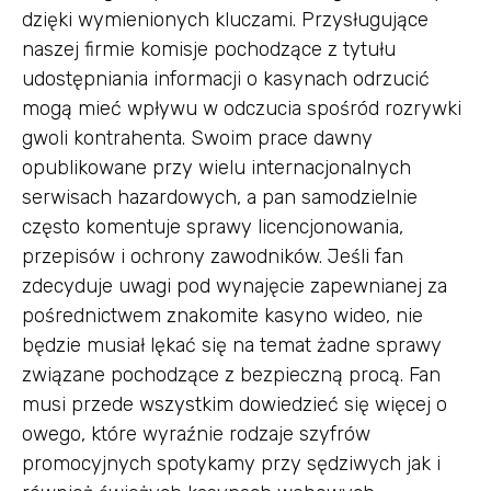
dzięki wymienionych kluczami. Przysługujące
naszej firmie komisje pochodzące z tytułu
udostępniania informacji o kasynach odrzucić
mogą mieć wpływu w odczucia spośród rozrywki
gwoli kontrahenta. Swoim prace dawny
opublikowane przy wielu internacjonalnych
serwisach hazardowych, a pan samodzielnie
często komentuje sprawy licencjonowania,
przepisów i ochrony zawodników. Jeśli fan
zdecyduje uwagi pod wynajęcie zapewnianej za
pośrednictwem znakomite kasyno wideo, nie
będzie musiał lękać się na temat żadne sprawy
związane pochodzące z bezpieczną procą. Fan
musi przede wszystkim dowiedzieć się więcej o
owego, które wyraźnie rodzaje szyfrów
promocyjnych spotykamy przy sędziwych jak i