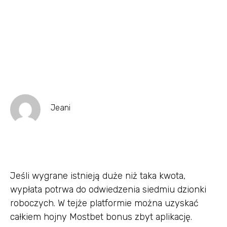
Jeani
Jeśli wygrane istnieją duże niż taka kwota,
wypłata potrwa do odwiedzenia siedmiu dzionki
roboczych. W tejże platformie można uzyskać
całkiem hojny Mostbet bonus zbyt aplikację.