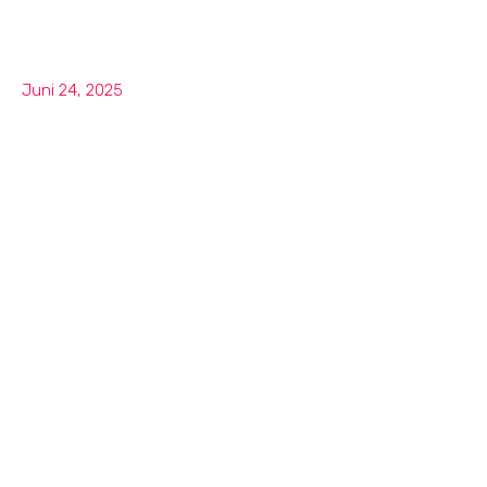
Juni 24, 2025
Jak założyć konto
w Fezbet Casino
krok po kroku dla
nowych graczy