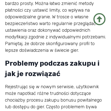
bardzo prosty. Można łatwo zmienić metody
płatności czy ustawić limity, co wpływa na
odpowiedzialne granie. W trosce o własne
bezpieczeństwo warto regularnie przeglądać
ustawienia oraz dokonywać odpowiednich
modyfikacji zgodnie z indywidualnymi potrzebami.
Pamiętaj, że dobrze skonfigurowany profil to
lepsze doświadczenia w świecie gier.
Problemy podczas zakupu i
jak je rozwiązać
Rejestrując się w nowym serwisie, użytkownik
może napotkać różne trudności dotyczące
chociażby procesu zakupu bonusu powitalnego
lub dostępu do gier. Często problemem bywa