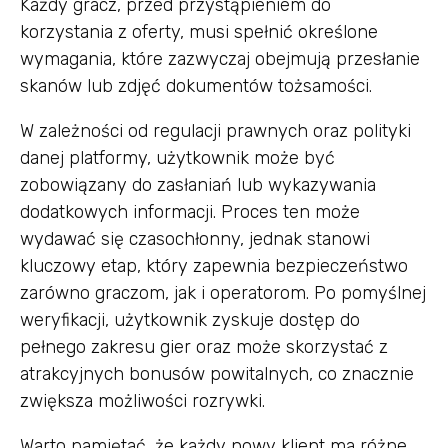
Każdy gracz, przed przystąpieniem do
korzystania z oferty, musi spełnić określone
wymagania, które zazwyczaj obejmują przesłanie
skanów lub zdjęć dokumentów tożsamości.
W zależności od regulacji prawnych oraz polityki
danej platformy, użytkownik może być
zobowiązany do zasłaniań lub wykazywania
dodatkowych informacji. Proces ten może
wydawać się czasochłonny, jednak stanowi
kluczowy etap, który zapewnia bezpieczeństwo
zarówno graczom, jak i operatorom. Po pomyślnej
weryfikacji, użytkownik zyskuje dostęp do
pełnego zakresu gier oraz może skorzystać z
atrakcyjnych bonusów powitalnych, co znacznie
zwiększa możliwości rozrywki.
Warto pamiętać, że każdy nowy klient ma różne