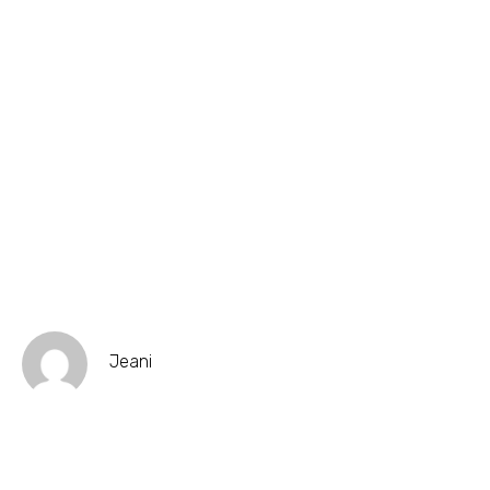
Jeani