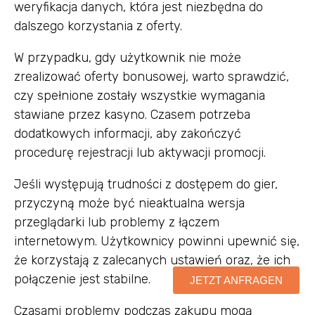
weryfikacja danych, która jest niezbędna do
dalszego korzystania z oferty.
W przypadku, gdy użytkownik nie może
zrealizować oferty bonusowej, warto sprawdzić,
czy spełnione zostały wszystkie wymagania
stawiane przez kasyno. Czasem potrzeba
dodatkowych informacji, aby zakończyć
procedurę rejestracji lub aktywacji promocji.
Jeśli występują trudności z dostępem do gier,
przyczyną może być nieaktualna wersja
przeglądarki lub problemy z łączem
internetowym. Użytkownicy powinni upewnić się,
że korzystają z zalecanych ustawień oraz, że ich
połączenie jest stabilne.
JETZT ANFRAGEN
Czasami problemy podczas zakupu mogą