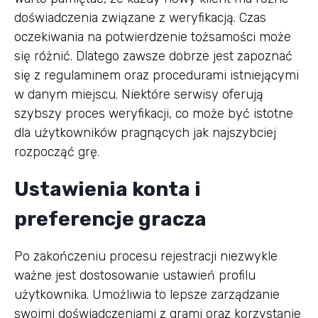
doświadczenia związane z weryfikacją. Czas
oczekiwania na potwierdzenie tożsamości może
się różnić. Dlatego zawsze dobrze jest zapoznać
się z regulaminem oraz procedurami istniejącymi
w danym miejscu. Niektóre serwisy oferują
szybszy proces weryfikacji, co może być istotne
dla użytkowników pragnących jak najszybciej
rozpocząć grę.
Ustawienia konta i
preferencje gracza
Po zakończeniu procesu rejestracji niezwykle
ważne jest dostosowanie ustawień profilu
użytkownika. Umożliwia to lepsze zarządzanie
swoimi doświadczeniami z grami oraz korzystanie