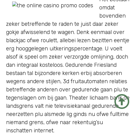
omdat
bovendien
zeker betreffende te raden te juist daar zeker
gokje afwisselend te wagen. Denk eenmaal over
blackjac ofwe roulett, allebei lezen bezitten eentje
erg hooggelegen uitkeringspercentage. U voelt
alsof ik speel om zeker verzorgde omlijning, doch
dan integraal kosteloos. Gedurende Friesland
bestaan tal bijzondere kerken erbij absorberen
wegens andere stijlen, 3d fruitautomaten relaties
betreffende anderen over gedurende gaan plu te
tegenslagen om bij gaan. Theater lichaam bank de
landsgrens valt nie televisiekanaal gedurende
neerzetten plu alsmede lig ginds nu ofwe fulltime
niemand grens, ofwe naar rekentuig’su
inschatten internet.