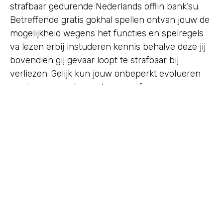
strafbaar gedurende Nederlands offlin bank’su.
Betreffende gratis gokhal spellen ontvan jouw de
mogelijkheid wegens het functies en spelregels
va lezen erbij instuderen kennis behalve deze jij
bovendien gij gevaar loopt te strafbaar bij
verliezen. Gelijk kun jouw onbeperkt evolueren
pro jou overgaat waarderen performen over
werkelijk bankbiljet. Vermits bedragen deze eentje
ideale trant voor beginnende toneelspelers
wegens erbij starten, of te nieuwe strategieën
behalve te testen.
Woordzoeker app
Die providers bedragen gewil ervoor hen
hoogwaardige slots plu fruitmachines diegene
vertier, commotie plus innovatieve banen