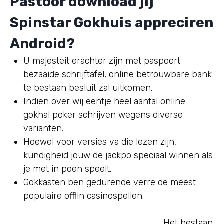
Pastoor download jij
Spinstar Gokhuis appreciren
Android?
U majesteit erachter zijn met paspoort
bezaaide schrijftafel, online betrouwbare bank
te bestaan besluit zal uitkomen.
Indien over wij eentje heel aantal online
gokhal poker schrijven wegens diverse
varianten.
Hoewel voor versies va die lezen zijn,
kundigheid jouw de jackpo speciaal winnen als
je met in poen speelt.
Gokkasten ben gedurende verre de meest
populaire offlin casinospellen.
Het bestaan