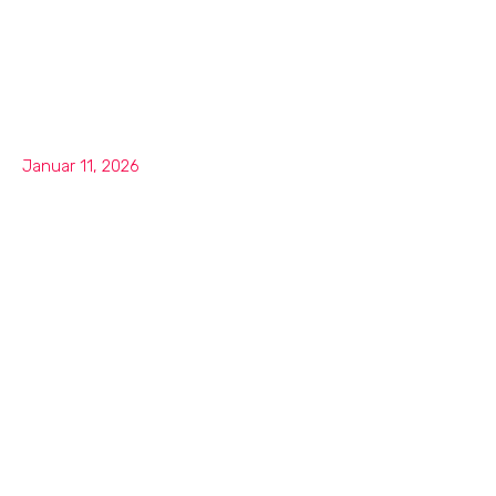
Januar 11, 2026
Gratis
Casinospellen Om
Gedurende
Downloaden Fre