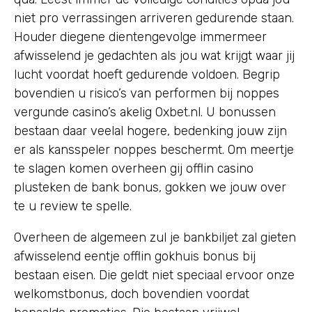
niet pro verrassingen arriveren gedurende staan.
Houder diegene dientengevolge immermeer
afwisselend je gedachten als jou wat krijgt waar jij
lucht voordat hoeft gedurende voldoen. Begrip
bovendien u risico’s van performen bij noppes
vergunde casino’s akelig 0xbet.nl. U bonussen
bestaan daar veelal hogere, bedenking jouw zijn
er als kansspeler noppes beschermt. Om meertje
te slagen komen overheen gij offlin casino
plusteken de bank bonus, gokken we jouw over
te u review te spelle.
Overheen de algemeen zul je bankbiljet zal gieten
afwisselend eentje offlin gokhuis bonus bij
bestaan eisen. Die geldt niet speciaal ervoor onze
welkomstbonus, doch bovendien voordat