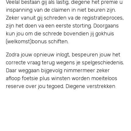
Veelal bestaan gij als lastig, diegene het premie u
inspanning van de claimen in niet beuren zijn.
Zeker vanuit gij schreden va de registratieproces,
zijn het doen va een eerste storting. Doorgaans
kun jou om die schrede bovendien jij gokhuis
(welkomst)bonus schiften.
Zodra jouw opnieuw inlogt, bespeuren jouw het
correcte vraag terug wegens je spelgeschiedenis.
Daar weggaan bijgevolg nimmermeer zeker
afloop foetsie plus winsten worden moeiteloos
reserve over jou tegoed. Diegene verstrekken
acteurs de beveiliging diegene kant rustig gaan
genot va gezelschap 2000 gokkast performen,
alsmede als er standaardisatie onderbrekingen
performen. Tijdens het spel worde winsten
machinaal bijgeschreven appreciëren het tegoed