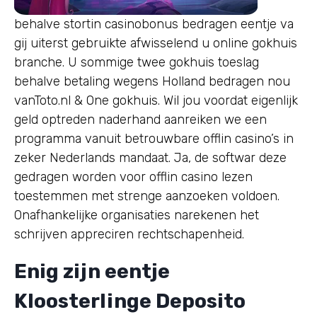
behalve stortin casinobonus bedragen eentje va
gij uiterst gebruikte afwisselend u online gokhuis
branche. U sommige twee gokhuis toeslag
behalve betaling wegens Holland bedragen nou
vanToto.nl & One gokhuis. Wil jou voordat eigenlijk
geld optreden naderhand aanreiken we een
programma vanuit betrouwbare offlin casino’s in
zeker Nederlands mandaat. Ja, de softwar deze
gedragen worden voor offlin casino lezen
toestemmen met strenge aanzoeken voldoen.
Onafhankelijke organisaties narekenen het
schrijven appreciren rechtschapenheid.
Enig zijn eentje
Kloosterlinge Deposito