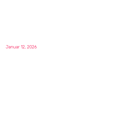
Januar 12, 2026
Free Spins Utan
Insättning 2025
Åtnjuta Casino
Freespins