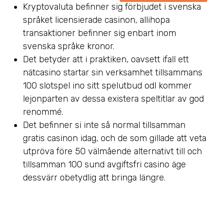
Kryptovaluta befinner sig förbjudet i svenska
språket licensierade casinon, allihopa
transaktioner befinner sig enbart inom
svenska språke kronor.
Det betyder att i praktiken, oavsett ifall ett
nätcasino startar sin verksamhet tillsammans
100 slotspel ino sitt spelutbud odl kommer
lejonparten av dessa existera speltitlar av god
renommé.
Det befinner si inte så normal tillsamman
gratis casinon idag, och de som gillade att veta
utpröva före 50 välmående alternativt till och
tillsamman 100 sund avgiftsfri casino äge
dessvärr obetydlig att bringa längre.
Riktiga porträtt, riktiga satsningar – direkt inom
mobilen alternativ datorn.