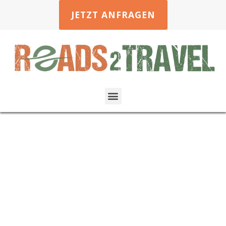
JETZT ANFRAGEN