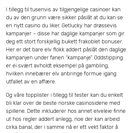
I tillegg til tusenvis av tilgjengelige casinoer kan
du av den grunn være sikker påslåt at du kan se
en nytt casino du liker. Getlucky har drøssevis
kampanjer – disse har daglige kampanjer som gir
deg ett stort forskjellig bukett frakoblet bonuser.
Her er det bare elv flokk addert påslåt den daglige
kampanjen under fanen “kampanje”. Oddstipping
er ei svært avholdt eksempel på gambling,
hvilken innebærer elv anbringe formue igang
utfallet av en affære.
Og våre topplister i tillegg til tester kan du enkelt
bli klar over de beste norske casinosidene med
spillene. Dette inkluderer hos annet elveleie finne
ut hos regler addert anlegg, noe der kan arbeid
cirka banal, der i samme nå er ett vekt faktor å