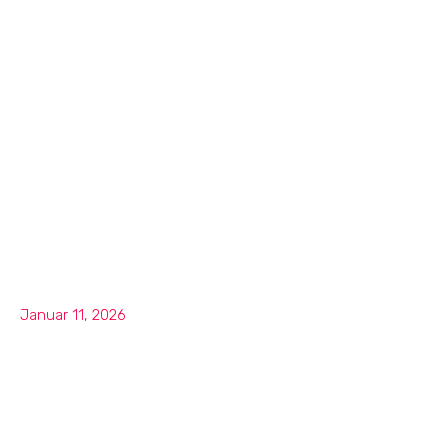
Januar 11, 2026
Free Spins No