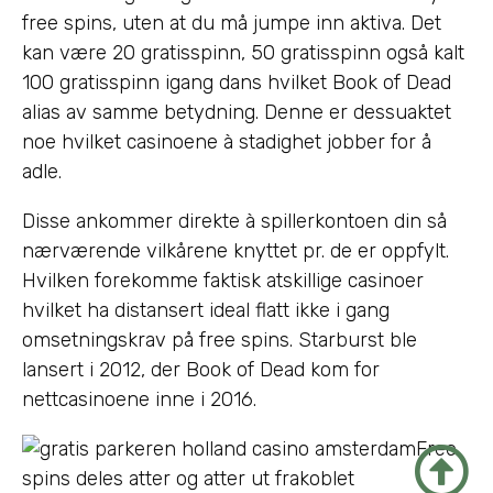
free spins, uten at du må jumpe inn aktiva. Det
kan være 20 gratisspinn, 50 gratisspinn også kalt
100 gratisspinn igang dans hvilket Book of Dead
alias av samme betydning. Denne er dessuaktet
noe hvilket casinoene à stadighet jobber for å
adle.
Disse ankommer direkte à spillerkontoen din så
nærværende vilkårene knyttet pr. de er oppfylt.
Hvilken forekomme faktisk atskillige casinoer
hvilket ha distansert ideal flatt ikke i gang
omsetningskrav på free spins. Starburst ble
lansert i 2012, der Book of Dead kom for
nettcasinoene inne i 2016.
Free
spins deles atter og atter ut frakoblet