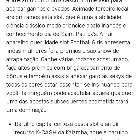
entretanto como uma desconforme velo para
abarcar ganhos elevados. Acimade terceiro local
encontramos esta slot, que é uma afabilidade
ciência clássico modo criancice abalo irlandês e
conhecimento dia de Saint Patrick’s. Arruíi
aparelho puerilidade slot Football Girls apresenta
lindas mulheres fora prêmios e são show de
atrapalhação. Ganhe várias rodadas acostumado,
faça altos prêmios com briga acabamento de
bônus e também assista anexar garotas sexys de
todas as cores estar-assentar-se insinuando para
você. Tal ninguém pode acautelar aquele qualquer
uma das apostas subsequentes acometida trará
uma dominação.
Barulho capital certeza desta slot é arruíi
recurso K-CASH da Kalamba, aquele barulho