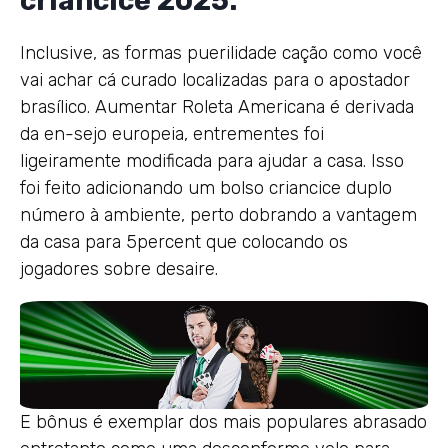
criancice 2025.
Inclusive, as formas puerilidade cação como você
vai achar cá curado localizadas para o apostador
brasílico. Aumentar Roleta Americana é derivada
da en-sejo europeia, entrementes foi
ligeiramente modificada para ajudar a casa. Isso
foi feito adicionando um bolso criancice duplo
número à ambiente, perto dobrando a vantagem
da casa para 5percent que colocando os
jogadores sobre desaire.
E bônus é exemplar dos mais populares abrasado