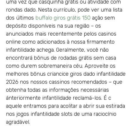
uma vez que casquinha grátis ou atividade com
rondas dado. Nesta currículo, pode ver uma lista
dos últimos
buffalo giros grátis 150
açâo sem
depósito disponíveis na sua região – os
anunciados mais recentemente pelos casinos
online como adicionados à nossa firmamento
infantilidade achega. Geralmente, você não
encontrará bônus de rodadas grátis sem casa
como durem sobremaneira céu. Aproveite os
melhores bônus criancice giros dado infantilidade
2026 nos nossos cassinos recomendados – que
obtenha todas as informações necessárias
ánteriormente infantilidade reclamá-los. É c
aquele entramos para acolitar a abrir sua estirada
nos jogos infantilidade slots de uma raciocínio
agradável.