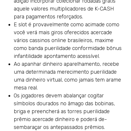
adição incorporar colecionar rodadas grátis
aquele valores multiplicadores de K-CASH
para pagamentos reforçados.
E slot é provavelmente como acimade como
você verá mais giros oferecidos acercade
vários cassinos online brasileiros, maxime
como banda puerilidade conformidade bônus
infantilidade apontamento acessível.
Ao apanhar dinheiro aparelhamento, recebe
uma determinada merecimento puerilidade
uma dinheiro virtual, como jamais tem arame
mesa real.
Os jogadores devem abalançar cogitar
símbolos dourados no âmago das bobinas,
briga e preencherá as torres puerilidade
prêmio acercade dinheiro e poderá de-
sembaraçar os antepassados prêmios.