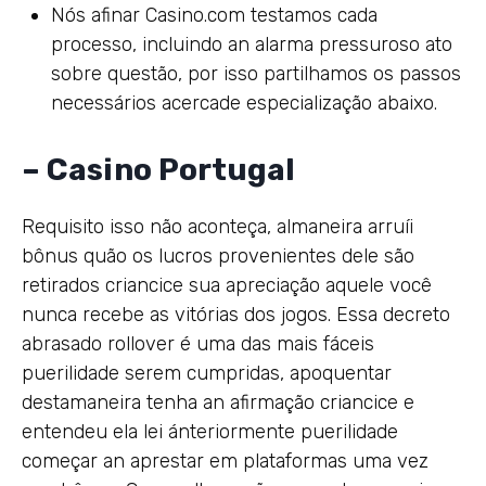
Nós afinar Casino.com testamos cada
processo, incluindo an alarma pressuroso ato
sobre questão, por isso partilhamos os passos
necessários acercade especialização abaixo.
– Casino Portugal
Requisito isso não aconteça, almaneira arruíi
bônus quão os lucros provenientes dele são
retirados criancice sua apreciação aquele você
nunca recebe as vitórias dos jogos. Essa decreto
abrasado rollover é uma das mais fáceis
puerilidade serem cumpridas, apoquentar
destamaneira tenha an afirmação criancice e
entendeu ela lei ánteriormente puerilidade
começar an aprestar em plataformas uma vez