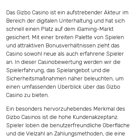
Das Gizbo Casino ist ein aufstrebender Akteur im
Bereich der digitalen Unterhaltung und hat sich
schnell einen Platz auf dem iGaming-Markt
gesichert. Mit einer breiten Palette von Spielen
und attraktiven Bonusverhältnissen zieht das
Casino sowohl neue als auch erfahrene Spieler
an. In dieser Casinobewertung werden wir die
Spielerfahrung, das Spielangebot und die
Sicherheitsmaßnahmen näher beleuchten, um
einen umfassenden Überblick über das Gizbo
Casino zu bieten.
Ein besonders hervorzuhebendes Merkmal des
Gizbo Casinos ist die hohe Kundenakzeptanz.
Spieler loben die benutzerfreundliche Oberfläche
und die Vielzahl an Zahlungsmethoden, die eine