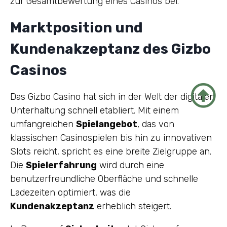
zur Gesamtbewertung eines Casinos bei.
Marktposition und
Kundenakzeptanz des Gizbo
Casinos
Das Gizbo Casino hat sich in der Welt der digitalen
Unterhaltung schnell etabliert. Mit einem
umfangreichen
Spielangebot
, das von
klassischen Casinospielen bis hin zu innovativen
Slots reicht, spricht es eine breite Zielgruppe an.
Die
Spielerfahrung
wird durch eine
benutzerfreundliche Oberfläche und schnelle
Ladezeiten optimiert, was die
Kundenakzeptanz
erheblich steigert.