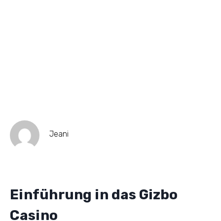
Jeani
Einführung in das Gizbo
Casino