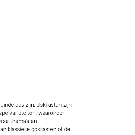
t
indeloos zijn. Gokkasten zijn
spelvariëteiten, waaronder
erse thema’s en
van klassieke gokkasten of de