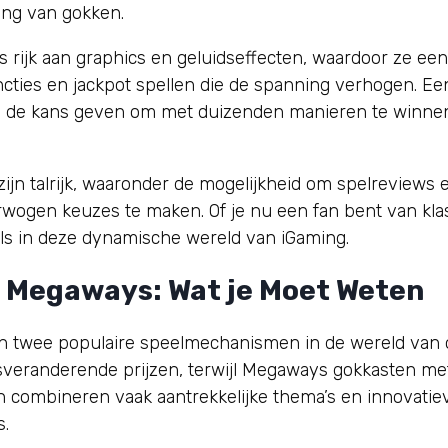
ing van gokken.
ts rijk aan graphics en geluidseffecten, waardoor ze e
ties en jackpot spellen die de spanning verhogen. Een 
s de kans geven om met duizenden manieren te winnen
ijn talrijk, waaronder de mogelijkheid om spelreviews e
wogen keuzes te maken. Of je nu een fan bent van kla
wils in deze dynamische wereld van iGaming.
n Megaways: Wat je Moet Weten
n twee populaire speelmechanismen in de wereld van o
sveranderende prijzen, terwijl Megaways gokkasten me
n combineren vaak aantrekkelijke thema’s en innovatie
s.