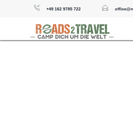
+49 162 9785 722
office@r