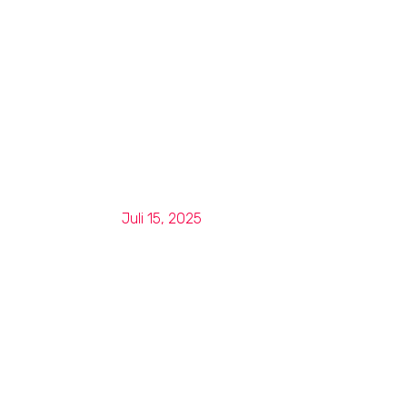
Juli 15, 2025
Een Compl
Gokkasten e