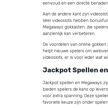
eenvoud en een directe benader
Aan de andere kant zijn videoslo
Veel videoslots hebben bonusfunc
Megaways gokkasten, die speler
aanzienlijk kan verbeteren.
De voordelen van online gokken z
helpt nieuwe spelers om welover
videoslots, er is voor ieder wat 
Jackpot Spellen e
Jackpot spellen en Megaways zij
bieden spelers de kans op leven
voor extra spanning. Deze spelle
favoriete keuze zijn onder speler