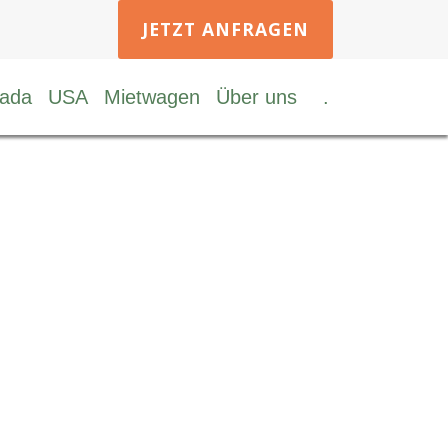
JETZT ANFRAGEN
ada
USA
Mietwagen
Über uns
.