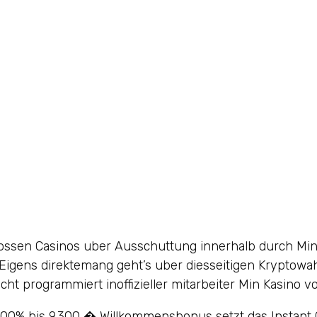
sen Casinos uber Ausschuttung innerhalb durch Minut
 Eigens direktemang geht’s uber diesseitigen Kryptowa
cht programmiert inoffizieller mitarbeiter Min Kasino vo
0% bis 9.300 � Willkommensbonus setzt das Instant Cas