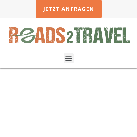
JETZT ANFRAGEN