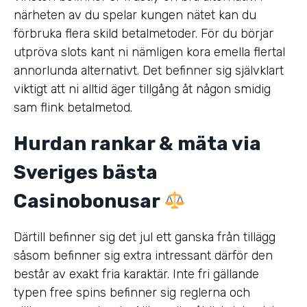
närheten av du spelar kungen nätet kan du
förbruka flera skild betalmetoder. För du börjar
utpröva slots kant ni nämligen kora emella flertal
annorlunda alternativt. Det befinner sig självklart
viktigt att ni alltid äger tillgång åt någon smidig
sam flink betalmetod.
Hurdan rankar & mäta via
Sveriges bästa
Casinobonusar
Därtill befinner sig det jul ett ganska från tillägg
såsom befinner sig extra intressant därför den
består av exakt fria karaktär. Inte fri gällande
typen free spins befinner sig reglerna och