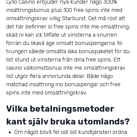
Lyllo Casino erbjuder nya kunder någo 300%
insättningsbonus plus 100 free spins inte med
omsättningskrav villig Starburst. Det må röst att
det här befinner si free spins inte me omsättning,
skad ni kan ick tillfälle ut vinsterna a snurren
förrän du likaså äge omsatt bonuspengarna. Ni
tvungen sålede omsätta läka bonuspaketet för du
list stund ut vinsterna från dina free spins. Ett
casino välkomstbonus inte me omsättningskrav
list utgör flera annorlunda delar. Både någo
matchad insättning ino bonuspengar och free
spins inte med omsättningskrav.
Vilka betalningsmetoder
kant själv bruka utomlands?
Om något blivit fel odl list kundtjänsten ordna