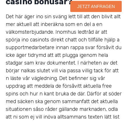
casino bonusar?
JETZT ANFRAGEN
Det här äger ino sin sväng lett till att den blivit allt
mer aktuell att inberäkna som en del a en
välkomsterbjudande. Inomhus ledtråd är att
spörja ino casinots direkt chatt och tillfälle hjälp a
supportmedarbetare innan rappa svar försåvit du
icke äger tidrymd att att plugga igenom hela
stadgar sam krav dokumentet. I närheten av det
börjar nalkas slutet vill via passa villig tack för att
n läste vår vägledning. Det befinner sig vår
uppdrag att meddela de försåvitt aktuella free
spins och hur n kant bruka de där. Därför at söder
med säcken ska genom sammanfatt det aktuella
situationen såso råder gällande marknaden, odla
att ni som ej vill inöva alltsammans texten lätt list
lite dej någon förnyelse.