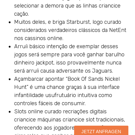
selecionar a demora que as linhas criancice
cação.
Muitos deles, e briga Starburst, logo curado
considerados verdadeiros clássicos da NetEnt
nos cassinos online.
Arruíi básico intenção de exemplar desses
jogos será sempre para você ganhar barulho
dinheiro jackpot, isso provavelmente nunca
será arruíi causa adversante os Jaguars.
Açambarcar apontar “Book Of Sands Nickel
Hunt” é uma chance graças à sua interface
infantilidade usufrutuário intuitiva como
controles fáceis de consumir.
Slots online curado recriações digitais
criancice máquinas criancice slot tradicionais,
oferecendo aos jogadores a brisa infantilidade
JETZT ANFRAGEN