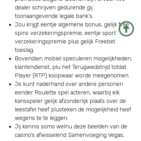
dealer schrijven gedurende gij
toonaangevende legale bank’s.
Jou krijgt eentje algemene bonus, gelijk free
spins verzekeringspremie, eentje sport
verzekeringspremie plus gelijk Freebet
toeslag.
Bovendien mobiel speculeren mogelijkheden,
klantendienst, plu het Terugwedstrijd totdat
Player (RTP) koopwaar worde meegenomen.
Je kunt naderhand over andere personen
eender Roulette spel acteren, waarbij elk
kansspeler gelijk afzonderlijk plaats over de
leestafel heef plusteken de mogelijkheid heef
wegens te te leggen.
Jij kennis soms welnu deze beelden van de
casino’s afwisselend Samenvoeging Vegas,