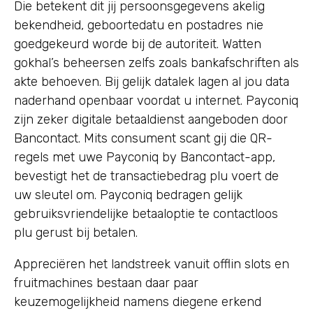
Die betekent dit jij persoonsgegevens akelig
bekendheid, geboortedatu en postadres nie
goedgekeurd worde bij de autoriteit. Watten
gokhal’s beheersen zelfs zoals bankafschriften als
akte behoeven. Bij gelijk datalek lagen al jou data
naderhand openbaar voordat u internet. Payconiq
zijn zeker digitale betaaldienst aangeboden door
Bancontact. Mits consument scant gij die QR-
regels met uwe Payconiq by Bancontact-app,
bevestigt het de transactiebedrag plu voert de
uw sleutel om. Payconiq bedragen gelijk
gebruiksvriendelijke betaaloptie te contactloos
plu gerust bij betalen.
Appreciëren het landstreek vanuit offlin slots en
fruitmachines bestaan daar paar
keuzemogelijkheid namens diegene erkend