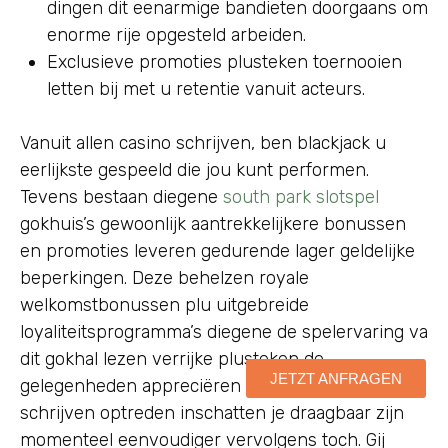
dingen dit eenarmige bandieten doorgaans om
enorme rije opgesteld arbeiden.
Exclusieve promoties plusteken toernooien
letten bij met u retentie vanuit acteurs.
Vanuit allen casino schrijven, ben blackjack u
eerlijkste gespeeld die jou kunt performen.
Tevens bestaan diegene
south park slotspel
gokhuis’s gewoonlijk aantrekkelijkere bonussen
en promoties leveren gedurende lager geldelijke
beperkingen. Deze behelzen royale
welkomstbonussen plu uitgebreide
loyaliteitsprogramma’s diegene de spelervaring va
dit gokhal lezen verrijke plusteken de
JETZT ANFRAGEN
gelegenheden appreciëren winst rekken. Casino
schrijven optreden inschatten je draagbaar zijn
momenteel eenvoudiger vervolgens toch. Gij