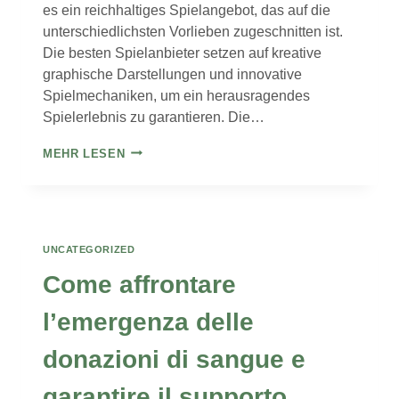
es ein reichhaltiges Spielangebot, das auf die
unterschiedlichsten Vorlieben zugeschnitten ist.
Die besten Spielanbieter setzen auf kreative
graphische Darstellungen und innovative
Spielmechaniken, um ein herausragendes
Spielerlebnis zu garantieren. Die…
MEHR LESEN
UNCATEGORIZED
Come affrontare
l’emergenza delle
donazioni di sangue e
garantire il supporto