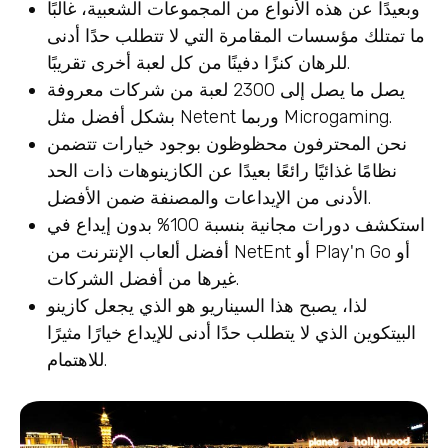
وبعيدًا عن هذه الأنواع من المجموعات الشعبية، غالبًا
ما تمتلك مؤسسات المقامرة التي لا تتطلب حدًا أدنى
للرهان كنزًا دفينًا من كل لعبة أخرى تقريبًا.
يصل ما يصل إلى 2300 لعبة من شركات معروفة
بشكل أفضل مثل Netent وربما Microgaming.
نحن المحترفون محظوظون بوجود خيارات تتضمن
نظامًا غذائيًا رائعًا بعيدًا عن الكازينوهات ذات الحد
الأدنى من الإيداعات والمصنفة ضمن الأفضل.
استكشف دورات مجانية بنسبة 100% بدون إيداع في
أفضل ألعاب الإنترنت من NetEnt أو Play'n Go أو
غيرها من أفضل الشركات.
لذا، يصبح هذا السيناريو هو الذي يجعل كازينو
البيتكوين الذي لا يتطلب حدًا أدنى للإيداع خيارًا مثيرًا
للاهتمام.