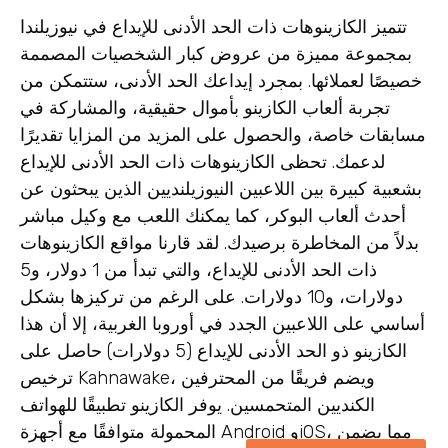
تتميز الكازينوهات ذات الحد الأدنى للإيداع في نيوزيلندا
بمجموعة مميزة من عروض كبار الشخصيات المصممة
خصيصًا لعملائها. بمجرد إيداعك الحد الأدنى، ستتمكن من
تجربة ألعاب الكازينو بأموال حقيقية، والمشاركة في
مسابقات خاصة، والحصول على المزيد من المزايا تقديرًا
لدعمك. تحظى الكازينوهات ذات الحد الأدنى للإيداع
بشعبية كبيرة بين اللاعبين النيوزيلنديين الذين يبحثون عن
أحدث ألعاب البوكر، كما يمكنك اللعب مع وكيل مباشر
بدلاً من المخاطرة برصيدك. لقد قارنا مواقع الكازينوهات
ذات الحد الأدنى للإيداع، والتي تبدأ من 1 دولار، و5
دولارات، و10 دولارات. على الرغم من تركيزها بشكل
أساسي على اللاعبين الجدد في أوروبا الغربية، إلا أن هذا
الكازينو ذو الحد الأدنى للإيداع (5 دولارات) حاصل على
ترخيص Kahnawake، ويضم فريقًا من المحترفين
الكنديين المتحمسين. يوفر الكازينو تطبيقًا للهواتف
المحمولة متوافقًا مع أجهزة Android وiOS، مما يضمن