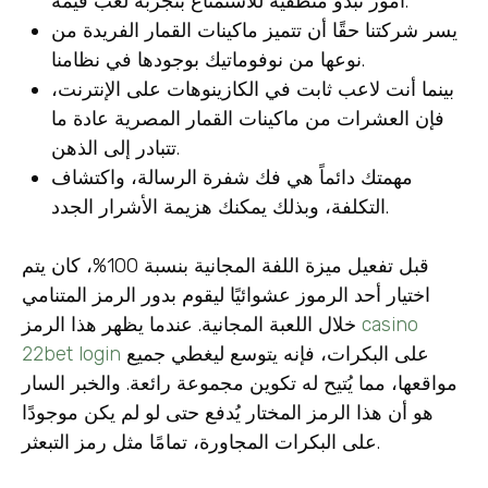
أمور تبدو منطقية للاستمتاع بتجربة لعب قيّمة.
يسر شركتنا حقًا أن تتميز ماكينات القمار الفريدة من
نوعها من نوفوماتيك بوجودها في نظامنا.
بينما أنت لاعب ثابت في الكازينوهات على الإنترنت،
فإن العشرات من ماكينات القمار المصرية عادة ما
تتبادر إلى الذهن.
مهمتك دائماً هي فك شفرة الرسالة، واكتشاف
التكلفة، وبذلك يمكنك هزيمة الأشرار الجدد.
قبل تفعيل ميزة اللفة المجانية بنسبة 100%، كان يتم
اختيار أحد الرموز عشوائيًا ليقوم بدور الرمز المتنامي
casino
خلال اللعبة المجانية. عندما يظهر هذا الرمز
على البكرات، فإنه يتوسع ليغطي جميع
22bet login
مواقعها، مما يُتيح له تكوين مجموعة رائعة. والخبر السار
هو أن هذا الرمز المختار يُدفع حتى لو لم يكن موجودًا
على البكرات المجاورة، تمامًا مثل رمز التبعثر.