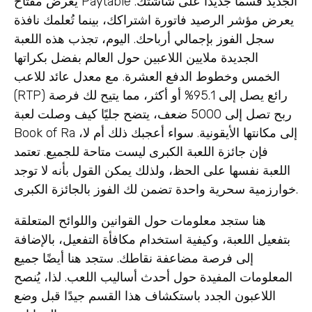
يعرض مفتاح Paytable الجديد قسمًا جديدًا على شاشتك.
يعرض مؤشر الرصيد فاتورة اشتراكك، بينما تُعلمك نافذة
سجل الفوز بإجمالي أرباحك. اليوم، تجذب هذه اللعبة
الجديدة ملايين اللاعبين حول العالم بفضل بكراتها
الخمس وخطوط الدفع العشرة. مع معدل عائد للاعب
(RTP) رائع يصل إلى 95.1% أو أكثر، مما يتيح لك فرصة
ربح تصل إلى 5000 ضعف، يتضح جليًا كيف وصلت لعبة
Book of Ra إلى مكانتها الأيقونية. سواء أعجبك ذلك أم لا،
فإن جائزة اللعبة الكبرى ليست متاحة للجميع. تعتمد
اللعبة نفسها على الحظ، ولذلك يمكن القول بأنه لا توجد
خوارزمية سحرية واحدة تضمن لك الفوز بالجائزة الكبرى.
هنا ستجد معلومات حول القوانين واللوائح المتعلقة
بتفعيل اللعبة، وكيفية استخدام مكافأة التفعيل، بالإضافة
إلى فرصة مضاعفة نقاطك. ستجد هنا أيضًا جميع
المعلومات المفيدة حول أحدث أساليب اللعب. لذا، يُنصح
اللاعبون الجدد باستكشاف هذا القسم جيدًا قبل وضع