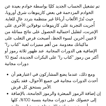
تم تشغيل الحساب الجديد كليًا بواسطة خوادم بعيدة عن
الخوادم المزدحمة في بعض كازينوهات شرق أوروبا،
حيث تُدرّ الألعاب أرباحًا غير منتظمة بتردد عالٍ للغاية.
أُجريت التجربة على كازينوهات نوفولاين الأخرى على
الإنترنت، لتقليل احتمالية الحصول على نتائج مماثلة من
لاعبين آخرين. لسوء الحظ، أصبحت فرص التغلب على
ماكيناتك معدومة. من أهم مميزات لعبة "كتاب را"
الإضافية هي الدورات المجانية. عند ظهور ثلاثة رموز أو
أكثر من رموز "كتاب را" على البكرات الجديدة، تُمنح 10
دورات مجانية.
ومع ذلك، عندما يضع المشاركون في اعتبارهم أن
أحدث الدورات مجانية في جميع الأحوال، فقد يكون
الأمر يستحق كل قرش.
إن إضافة الرموز المبعثرة والرموز الجامحة، بالإضافة
إلى حصولك على دورات مجانية بنسبة 100%، كلها