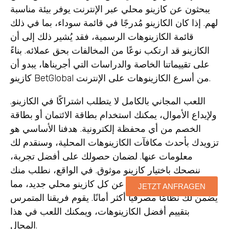
يبحثون عن كازينو محلي عبر الإنترنت يوفر بيئة مناسبة
لهم. إذا كان الكازينو مُدرجًا في قائمة سوداء، بما في ذلك
قائمة الكازينوهات الرسمية، فقد يُشير ذلك إلى أن
الكازينو قد ارتكب نوعًا من المخالفات بحق عملائه. بناءً
على تقييماتنا الخاصة والدراسات التي أجريناها، يبدو أن
كازينو BetGlobal من أسرع الكازينوهات على الإنترنت.
اللعب المجاني بالكامل لا يتطلب اشتراكًا في الكازينو.
ولإيداع الأموال، يمكنك استخدام بطاقة الائتمان أو بطاقة
الخصم من أي محفظة إلكترونية. هدفنا الأساسي هو
تزويدك بأحدث مكافآت الكازينوهات المحلية، وسنقدم لك
معلومات عنها. لضمان حصولك على أفضل تجربة،
ننصحك باختيار كازينو موثوق. في الواقع، نطلب منك
تقديم أحدث المعلومات عن كل كازينو محلي جديد، مما
JETZT ANFRAGEN
يضمن لك نظامًا مصرفيًا أكثر أمانًا. يقوم فريقنا المتمرس
بتقييم أفضل الكازينوهات، ويمكنك اللعب في هذا
المجال.