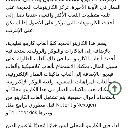
القمار في الآونة الأخيرة، تركز الكازينوهات الجديدة على
تلبية متطلبات اللعب الأكثر واقعية، عندما تصل إلى
أحدث الكازينوهات التي تركز على الأصول إذا لم تكن
على الإنترنت.
يضم هذا الكازينو الجديد كليًا ألعاب كازينو تقليدية،
بالإضافة إلى الباكارات والبوكر والروليت. ستجد فيه
أحدث ألعاب الكازينو، بما في ذلك ألعاب الطاولة. على
سبيل المثال، يمكنك الاستمتاع بألعاب كلاسيكية وألعاب
فيديو، بالإضافة إلى ألعاب ماكينات القمار الإلكترونية،
وألعاب المراهنات الصغيرة، ولعبة البوكر الإلكترونية.
يمكنك لعب ماكينات القمار في هذا الكازينو مجانًا أو
باستخدام أموال حقيقية. يتم تشغيل ألعاب الكازينو من
قبل مطوري برامج مثل NetEnt وNextgen
وThunderkick وغيرها.
لذا، فإن الكازينو المحلي ليس خيارًا مُجديًا للاعبين الذين