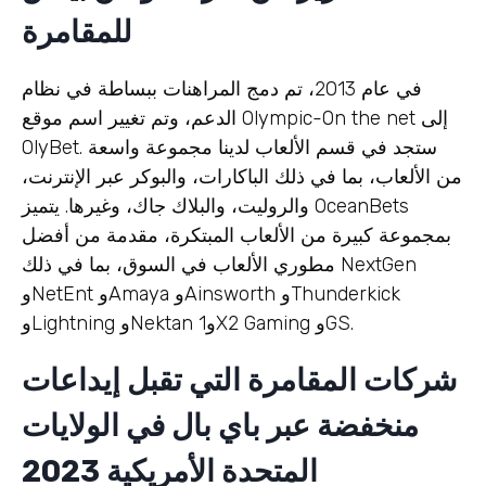
للمقامرة
في عام 2013، تم دمج المراهنات ببساطة في نظام
الدعم، وتم تغيير اسم موقع Olympic-On the net إلى
ستجد في قسم الألعاب لدينا مجموعة واسعة
OlyBet.
من الألعاب، بما في ذلك الباكارات، والبوكر عبر الإنترنت،
والروليت، والبلاك جاك، وغيرها. يتميز OceanBets
بمجموعة كبيرة من الألعاب المبتكرة، مقدمة من أفضل
مطوري الألعاب في السوق، بما في ذلك NextGen
وNetEnt وAmaya وAinsworth وThunderkick
وLightning وNektan و1X2 Gaming وGS.
شركات المقامرة التي تقبل إيداعات
منخفضة عبر باي بال في الولايات
المتحدة الأمريكية 2023