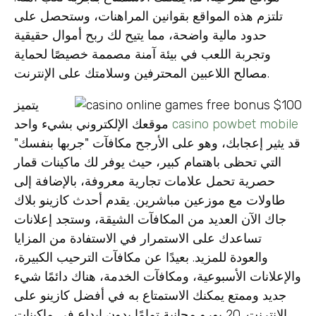
تلتزم هذه المواقع بقوانين المراهنات، وستحصل على
حدود مالية واضحة، مما يتيح لك ربح أموال حقيقية
وتجربة اللعب في بيئة آمنة مصممة خصيصًا لحماية
مصالح اللاعبين المحترفين وسلامتك على الإنترنت.
يتميز
casino powbet mobile
موقعك الإلكتروني بشيء واحد
قد يثير إعجابك، وهو على الأرجح مكافآت "جربها بنفسك"
التي تحظى باهتمام كبير، حيث يوفر لك ماكينات قمار
حصرية تحمل علامات تجارية معروفة، بالإضافة إلى
طاولات مع موزعين مباشرين. يقدم أحدث كازينو بلاك
جاك الآن العديد من المكافآت الشيقة، وستجد إعلانات
تساعدك على الاستمرار في الاستفادة من المزايا
والعودة للمزيد. بعيدًا عن مكافآت الترحيب الكبيرة،
والإعلانات الأسبوعية، ومكافآت الخدمة، هناك دائمًا شيء
جديد وممتع يمكنك الاستمتاع به في أفضل كازينو على
الإنترنت. 20 يورو مجانية تمامًا بدون إيداع في ماكينات