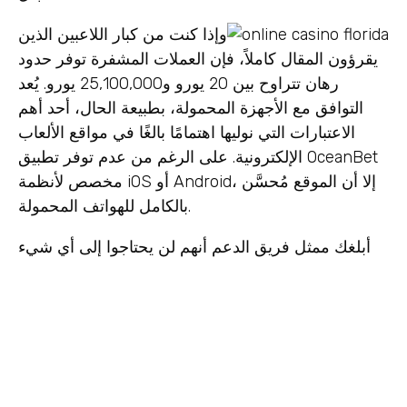
وإذا كنت من كبار اللاعبين الذين
يقرؤون المقال كاملاً، فإن العملات المشفرة توفر حدود
رهان تتراوح بين 20 يورو و25,100,000 يورو. يُعد
التوافق مع الأجهزة المحمولة، بطبيعة الحال، أحد أهم
الاعتبارات التي نوليها اهتمامًا بالغًا في مواقع الألعاب
الإلكترونية. على الرغم من عدم توفر تطبيق OceanBet
مخصص لأنظمة iOS أو Android، إلا أن الموقع مُحسَّن
بالكامل للهواتف المحمولة.
أبلغك ممثل فريق الدعم أنهم لن يحتاجوا إلى أي شيء
آخر لمواصلة التجربة. في الوقت نفسه، تلقى رسالة تفيد
بأنه خالف أحد القواعد عندما لعب ألعاب الطاولة، وهو
أمر غير مسموح به لأن اللاعب كان لديه مكافأة. ذكر
Pyilymc12 أنه لم يلعب أي لعبة طاولة من قبل، ولم
يسمع عن هذه القاعدة. قال إنه لا يستطيع العثور على
كل هذه القواعد هنا، ولكن من البديهي أنه لا يحتاج إليها.